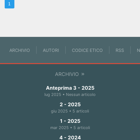
1
ARCHIVIO
AUTORI
CODICE ETICO
RSS
N
ARCHIVIO
Anteprima 3 - 2025
lug 2025 • Nessun articolo
2 - 2025
giu 2025 • 5 articoli
1 - 2025
mar 2025 • 5 articoli
4 - 2024