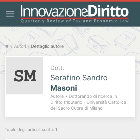
Autori
Dettaglio autore
Dott.
Serafino Sandro
Masoni
Autore • Dottorando di ricerca in
Diritto tributario - Università Cattolica
del Sacro Cuore di Milano
Totale degli articoli scritti:
1