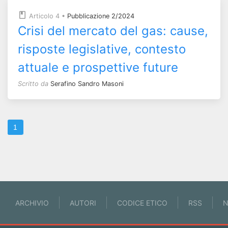
Articolo 4
•
Pubblicazione 2/2024
Crisi del mercato del gas: cause,
risposte legislative, contesto
attuale e prospettive future
Scritto da
Serafino Sandro Masoni
1
ARCHIVIO
AUTORI
CODICE ETICO
RSS
N