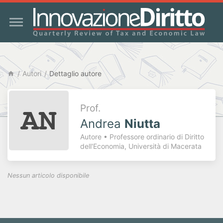
Autori
Dettaglio autore
Prof.
Andrea
Niutta
Autore • Professore ordinario di Diritto
dell'Economia, Università di Macerata
Nessun articolo disponibile