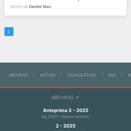
Scritto da
Daniele Masi
1
ARCHIVIO
AUTORI
CODICE ETICO
RSS
N
ARCHIVIO
Anteprima 3 - 2025
lug 2025 • Nessun articolo
2 - 2025