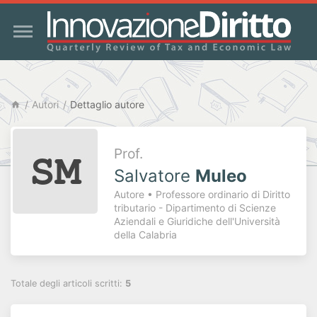
Autori
Dettaglio autore
Prof.
Salvatore
Muleo
Autore • Professore ordinario di Diritto
tributario - Dipartimento di Scienze
Aziendali e Giuridiche dell'Università
della Calabria
Totale degli articoli scritti:
5