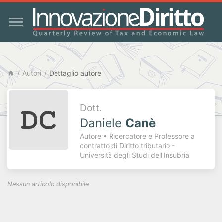
Autori
Dettaglio autore
Dott.
Daniele
Canè
Autore • Ricercatore e Professore a
contratto di Diritto tributario -
Università degli Studi dell'Insubria
Nessun articolo disponibile