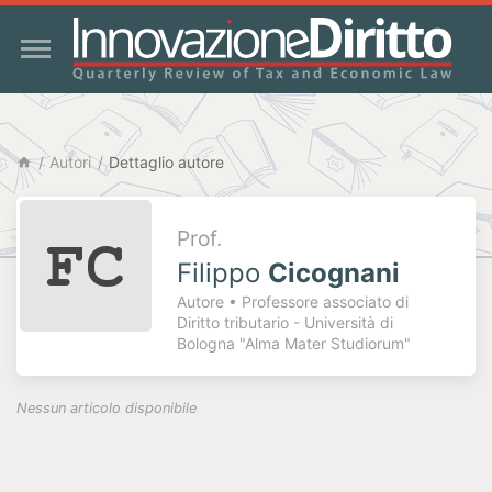
Autori
Dettaglio autore
Prof.
Filippo
Cicognani
Autore • Professore associato di
Diritto tributario - Università di
Bologna "Alma Mater Studiorum"
Nessun articolo disponibile