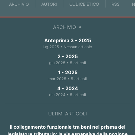
ARCHIVIO
AUTORI
CODICE ETICO
RSS
N
ARCHIVIO
Anteprima 3 - 2025
lug 2025 • Nessun articolo
2 - 2025
giu 2025 • 5 articoli
1 - 2025
mar 2025 • 5 articoli
4 - 2024
dic 2024 • 5 articoli
ULTIMI ARTICOLI
Il collegamento funzionale tra beni nel prisma del
legislatore tributario: la vis espansiva della nozione