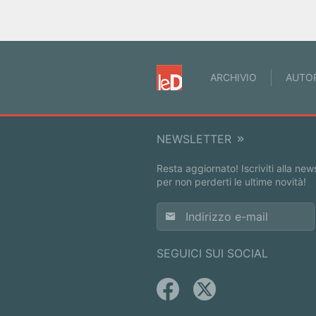
ARCHIVIO
AUTO
NEWSLETTER
Resta aggiornato! Iscriviti alla new
per non perderti le ultime novità!
SEGUICI SUI SOCIAL