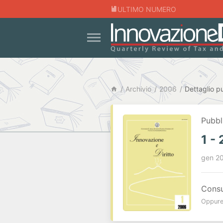
ULTIMO NUMERO
Archivio
2006
Dettaglio p
Pubbl
1 -
gen 2
Consul
Oppure 