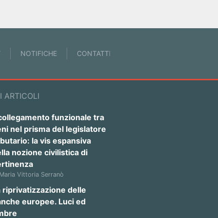
Y
NOTIFICHE
CONTATTI
I ARTICOLI
 collegamento funzionale tra
ni nel prisma del legislatore
ibutario: la vis espansiva
lla nozione civilistica di
ertinenza
 Maria Vittoria Serranò
 riprivatizzazione delle
anche europee. Luci ed
mbre