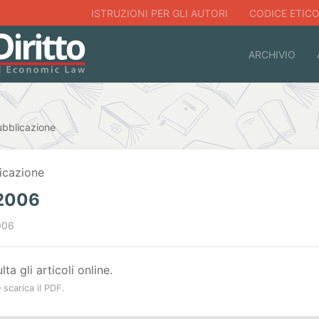
ISTRUZIONI PER GLI AUTORI
CODICE ETIC
ARCHIVIO
ubblicazione
icazione
 2006
006
ta gli articoli online.
scarica il PDF.