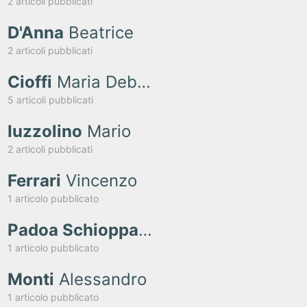
2 articoli pubblicati
D'Anna
Beatrice
2 articoli pubblicati
Cioffi
Maria Debora
5 articoli pubblicati
Iuzzolino
Mario
2 articoli pubblicati
Ferrari
Vincenzo
1 articolo pubblicato
Padoa Schioppa
Antonio
1 articolo pubblicato
Monti
Alessandro
1 articolo pubblicato