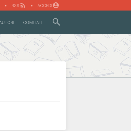
O
•
RSS
•
ACCEDI
AUTORI
COMITATI