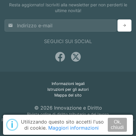
Resta aggiornato! Iscriviti alla newsletter per non perderti le
ultime novità!
SEGUICI SUI SOCIAL
Informazioni legali
Istruzioni per gli autori
Mappa del sito
© 2026 Innovazione e Diritto
Rivista online di diritto tributario e del lavoro
Registrazione Tribunale di Napoli n. 45 del 22 giugno 2005 - ISSN 1825-
Utilizzando questo sito accetti l'uso
i
Ok,
9871
di cookie.
Maggiori informazioni
chiudi