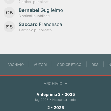
2 articoli pubblicati
Bernabei
Guglielmo
3 articoli pubblicati
Saccaro
Francesca
1 articolo pubblicato
ARCHIVIO
AUTORI
CODICE ETICO
RSS
N
ARCHIVIO
Anteprima 3 - 2025
lug 2025 • Nessun articolo
2 - 2025