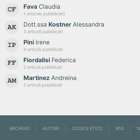
Fava
Claudia
1 articolo pubblicato
Dott.ssa
Kostner
Alessandra
3 articoli pubblicati
Pini
Irene
4 articoli pubblicati
Fiordalisi
Federica
2 articoli pubblicati
Martinez
Andreina
2 articoli pubblicati
ARCHIVIO
AUTORI
CODICE ETICO
RSS
N