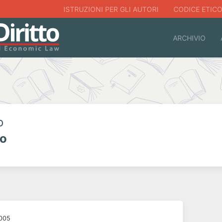
ISTRUZIONI PER GLI AUTORI
CODICE ETIC
ARCHIVIO
o
lo
2005