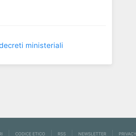
 decreti ministeriali
RI
CODICE ETICO
RSS
NEWSLETTER
PRIVAC