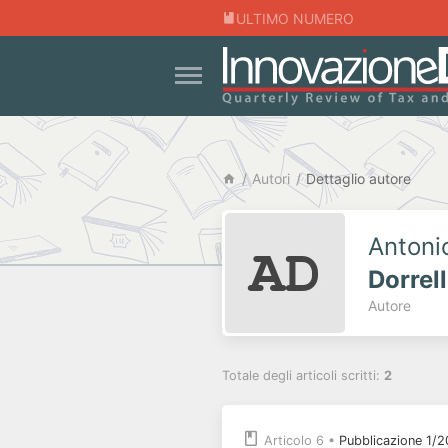
ULTIMO NUMERO
Autori
Dettaglio autore
Antoni
Dorrel
Autore
Totale degli articoli scritti:
2
Articolo 6
•
Pubblicazione 1/