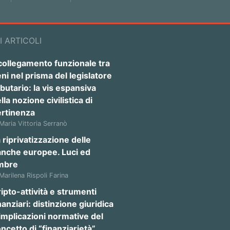
I ARTICOLI
 collegamento funzionale tra
ni nel prisma del legislatore
ibutario: la vis espansiva
lla nozione civilistica di
ertinenza
 Maria Vittoria Serranò
 riprivatizzazione delle
anche europee. Luci ed
mbre
 Marilena Rispoli Farina
ipto-attività e strumenti
nanziari: distinzione giuridica
implicazioni normative del
ncetto di “finanziarietà”