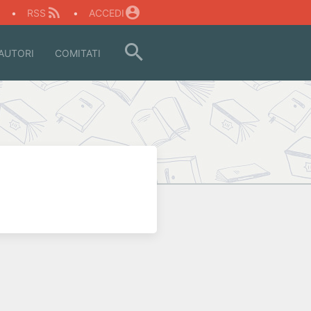
O
•
RSS
•
ACCEDI
AUTORI
COMITATI