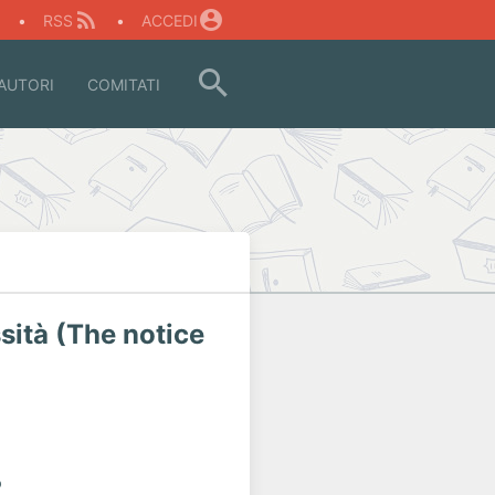
O
•
RSS
•
ACCEDI
AUTORI
COMITATI
sità (The notice
o