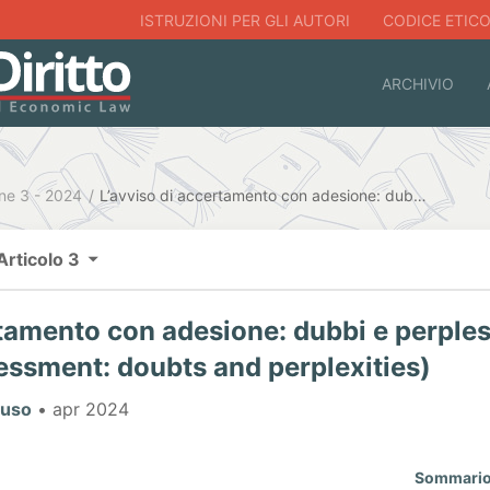
ISTRUZIONI PER GLI AUTORI
CODICE ETIC
ARCHIVIO
ne 3 - 2024
L’avviso di accertamento con adesione: dubbi e perplessità (The notice of accession assessment: doubts and perplexities)
Articolo 3
rtamento con adesione: dubbi e perples
essment: doubts and perplexities)
auso
• apr 2024
Sommari