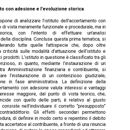
to con adesione e l'evoluzione storica
ropone
di
analizzare
l’istituto
dell’accertamento con
o
di
vista
meramente
funzionale
e
procedurale,
ma
in
eorica,
con
l’intento
di
effettuare
un’analisi
della
disciplina.
Conclusa questa prima tematica, si
erando tutte
quelle fattispecie che, dopo oltre
criticità
sulle modalità d’attuazione dell’istituto e
ci
prodotti.
L’istituto
in
questione
è
classificato
tra
gli
enzioso,
in
quanto,
mediante
l’instaurazione
di
un
 tra Amministrazione finanziaria e contribuente, si
tare
l’instaurazione
di
un
contenzioso
giudiziale,
one in fase amministrativa. La definizione della
ertamento
con
adesione
valuta
interessi
e
vantaggi
teresse
maggiore,
dal
punto
di
vista teorico, che,
ncide con quello delle parti, è
relativo al giusto
 consiste nell’individuare il
corretto “presupposto”
traddittorio. Gli effetti
secondari permettono
edura, di definire in
modo certo e repentino il debito
ta accertato
e al
contribuente,
a
fronte di
una
rinuncia