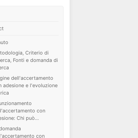
ct
nuto
odologia, Criterio di
cerca, Fonti e domanda di
erca
igine dell'accertamento
n adesione e l'evoluzione
rica
 funzionamento
ll'accertamento con
esione: Chi può
cedere, per quali imposte
A domanda
possibile procedere,
ll'accertamento con