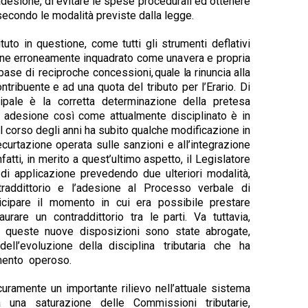
adesione, di evitare le spese procedurali ed ottenere
secondo le modalità previste dalla
legge.
tuto in questione, come tutti gli strumenti
deflativi
ene
erroneamente
inquadrato
come
una
vera e propria
a base di reciproche concessioni,
quale
la
rinuncia
alla
ontribuente
e
ad
una
quota del tributo per l’Erario. Di
ipale è la corretta
determinazione della pretesa
n adesione così
come attualmente disciplinato è in
l corso
degli
anni
ha
subito
qualche
modificazione in
decurtazione operata sulle sanzioni e all’integrazione
fatti, in merito a quest’ultimo aspetto, il Legislatore
di
applicazione
prevedendo
due
ulteriori
modalità,
ntraddittorio e l’adesione al Processo
verbale
di
icipare
il
momento
in
cui
era
possibile prestare
urare un contraddittorio tra le
parti. Va tuttavia,
5 queste nuove disposizioni
sono
state
abrogate,
dell’evoluzione
della
disciplina
tributaria
che
ha
mento
operoso.
curamente un importante rilievo nell’attuale
sistema
 da una saturazione delle Commissioni
tributarie,