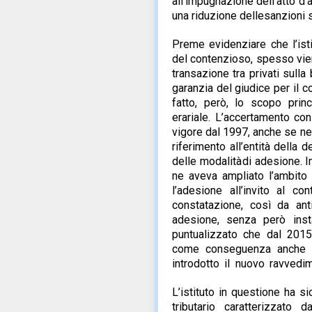
all’impugnazione dell’atto
d’
una riduzione delle
sanzioni
Preme evidenziare che l’isti
del
contenzioso,
spesso
vi
transazione tra privati sull
garanzia
del
giudice
per
il
c
fatto, però, lo scopo princ
erariale. L’accertamento co
vigore dal 1997, anche se ne
riferimento all’entità della 
delle modalità
di adesione. In
ne
aveva
ampliato
l’ambito
l’adesione all’invito al co
constatazione,
così
da
ant
adesione, senza però insta
puntualizzato che dal 201
come
conseguenza
anche
introdotto
il
nuovo
ravvedi
L’istituto in questione ha si
tributario caratterizzato