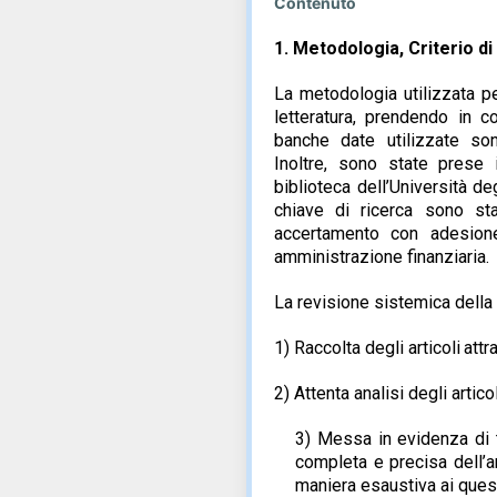
Contenuto
1.
Metodologia, Criterio di
La metodologia utilizzata p
letteratura, prendendo in c
banche
date utilizzate
son
Inoltre, sono state prese 
biblioteca dell’Università de
chiave di ricerca sono st
accertamento con adesion
amministrazione
finanziaria.
La revisione
sistemica
della
1) Raccolta
degli
articoli
attr
2) Attenta
analisi
degli articol
3) Messa
in
evidenza
di
completa
e
precisa
dell’
maniera
esaustiva
ai
quesi