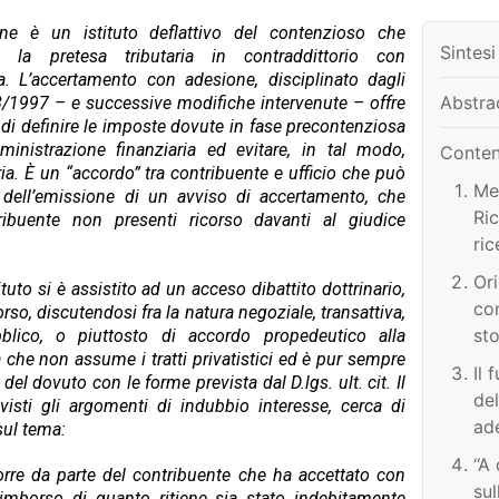
ne è un istituto deflattivo del contenzioso che
Sintesi
e la pretesa tributaria in contraddittorio con
ia. L’accertamento con adesione, disciplinato dagli
Abstra
218/1997 – e successive modifiche intervenute – offre
à di definire le imposte dovute in fase precontenziosa
ministrazione finanziaria ed evitare, in tal modo,
Conte
aria. È un “accordo” tra contribuente e ufficio che può
Met
 dell’emissione di un avviso di accertamento, che
Ri
ibuente non presenti ricorso davanti al giudice
ric
Or
tituto si è assistito ad un acceso dibattito dottrinario,
co
so, discutendosi fra la natura negoziale, transattiva,
sto
bblico, o piuttosto di accordo propedeutico alla
 che non assume i tratti privatistici ed è pur sempre
Il
l dovuto con le forme prevista dal D.lgs. ult. cit. Il
de
visti gli argomenti di indubbio interesse, cerca di
ad
sul tema:
ac
‘‘
orre da parte del contribuente che ha accettato con
è 
su
rimborso di quanto ritiene sia stato indebitamente