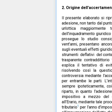
2.
Origine dell'accertamen
Il
presente
elaborato
si
rip
adesione,
non
tanto
dal
punt
un’ottica
maggiormente
t
dell’inquadramento
giuridico
prosegue lo studio consid
vent’anni, presentano ancora 
sugli eventuali effetti giuridi
strumenti
deflativi
del
cont
trasparente
contraddittorio
esplica
il
tentativo
di
evi
risolvendo così la questi
controversia
mediante
l’acc
per
entrambe
le
parti.
L’in
sempre ipoteticamente, coi
riparto, in quanto l’adesione
impositivo a mezzo del con
all’Erario, mediante tale proc
1
tributario
per l’anno d’impos