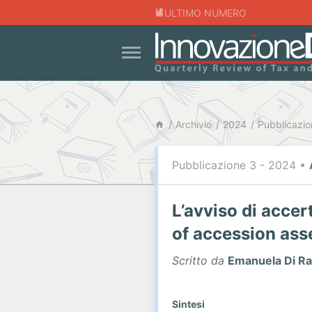
ULTIMO NUMERO
Archivio
2024
Pubblicazio
Pubblicazione 3 - 2024
•
L’avviso di acce
of accession ass
Scritto da
Emanuela Di R
Sintesi