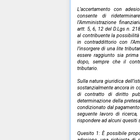
L’accertamento con adesio
consente di rideterminar
l’Amministrazione finanziar
artt. 5, 6, 12 del D.Lgs n. 
al contribuente la possibilit
in contraddittorio con l’Am
l’insorgere di una lite tribut
essere raggiunto sia prima
dopo, sempre che il contr
tributario.
Sulla natura giuridica dell’is
sostanzialmente ancora in cor
di contratto di diritto pu
determinazione della pretesa
condizionato dal pagamento de
seguente lavoro di ricerca, 
rispondere ad alcuni quesiti 
Quesito 1: È possibile prop
adesione, una richiesta di 