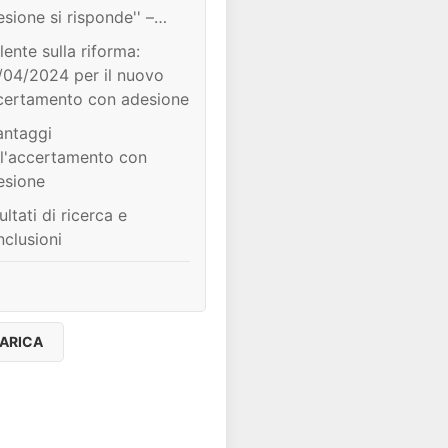
vio del procedimento,
sione si risponde'' –
lo del contraddittorio,
bbi e perplessità
lente sulla riforma:
taurazione del rapporto,
/04/2024 per il nuovo
rfezionamento
certamento con adesione
ll'accordo e sospensione
iale dei termini
antaggi
ll'accertamento con
esione
ultati di ricerca e
nclusioni
ARICA