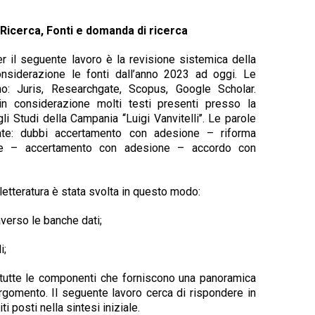
 Ricerca, Fonti e domanda di ricerca
er il seguente lavoro è la revisione sistemica
della
onsiderazione le fonti dall’anno 2023 ad
oggi.
Le
o:
Juris,
Researchgate,
Scopus,
Google Scholar.
in considerazione molti testi presenti
presso la
gli Studi della Campania ‘‘Luigi
Vanvitelli’’. Le parole
ate: dubbi accertamento
con adesione – riforma
e – accertamento con
adesione
– accordo
con
letteratura è
stata
svolta in
questo modo:
averso
le
banche
dati;
i;
tutte
le
componenti
che
forniscono
una
panoramica
argomento.
Il
seguente
lavoro
cerca
di rispondere
in
ti posti nella sintesi iniziale.