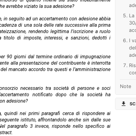
av
ade
che avrebbe viziato la sua adesione?
ruo
Du
La 
ins
he, in seguito ad un accertamento con adesione abbia
30
pe
adenza di una sola delle rate successive alla prima
ac
de
ateizzazione, rendendo legittima l’iscrizione a ruolo
 titolo di imposte, interessi, e sanzioni, dedotti i
fer
I v
de
ad
er 90 giorni dal termine ordinario di impugnazione
ente alla presentazione del contribuente è interrotta
Ris
 del mancato accordo tra questi e l’amministrazione
co
Note
sconsorzio necessario tra società di persone e soci
’accertamento notificato dopo che la società ha
con adesione?
SC
a, quindi nei primi paragrafi cerca di rispondere ai
 seguente istituto, affrontandolo anche sin dalle sue
Nel paragrafo 3 invece, risponde nello specifico ai
stract.