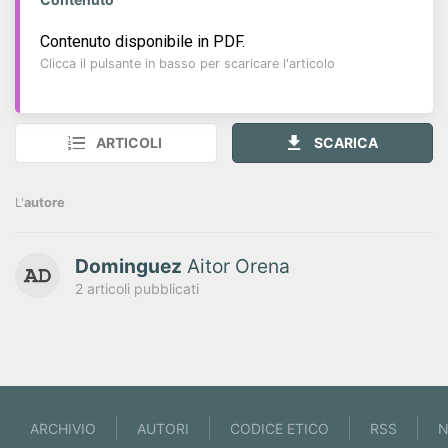
Contenuto disponibile in PDF.
Clicca il pulsante in basso per scaricare l'articolo
ARTICOLI
SCARICA
L'
autore
Dominguez
Aitor Orena
2 articoli pubblicati
ARCHIVIO
AUTORI
CODICE ETICO
RSS
N