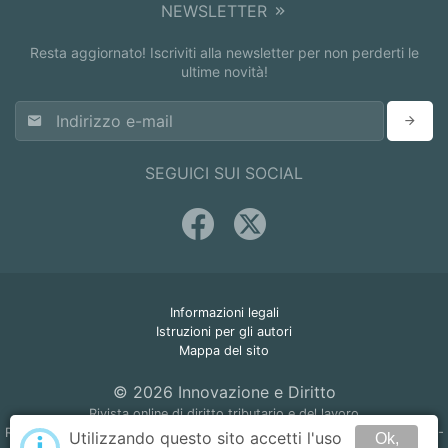
NEWSLETTER
Resta aggiornato! Iscriviti alla newsletter per non perderti le
ultime novità!
SEGUICI SUI SOCIAL
Informazioni legali
Istruzioni per gli autori
Mappa del sito
© 2026 Innovazione e Diritto
Rivista online di diritto tributario e del lavoro
Registrazione Tribunale di Napoli n. 45 del 22 giugno 2005 - ISSN 1825-
Utilizzando questo sito accetti l'uso
i
Ok,