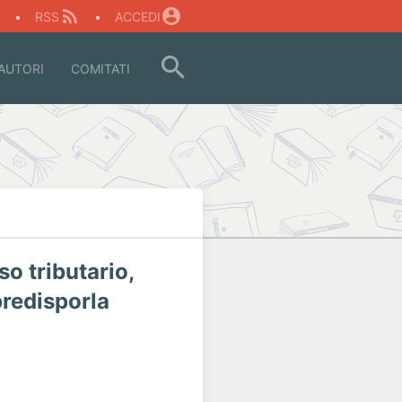
O
•
RSS
•
ACCEDI
AUTORI
COMITATI
o tributario,
predisporla