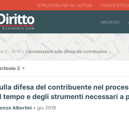
ISTRUZIONI PER GLI AUTORI
CODICE ETIC
ARCHIVIO
ne 2 - 2019
Considerazioni sulla difesa del contribuente nel processo tributario, sotto il profilo del tempo e degli strumenti necessari a predisporla
Articolo 2
lla difesa del contribuente nel process
del tempo e degli strumenti necessari a 
enzo Albertini
• giu 2019