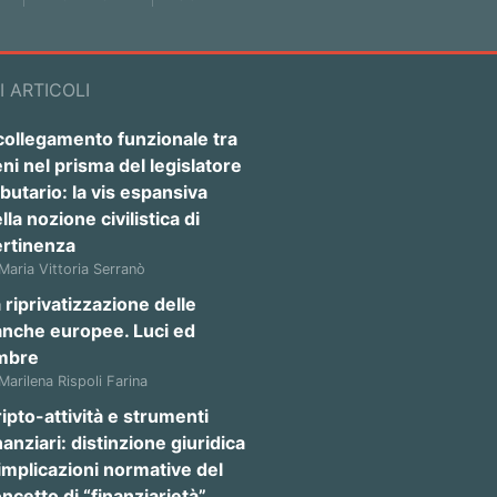
I ARTICOLI
 collegamento funzionale tra
ni nel prisma del legislatore
ibutario: la vis espansiva
lla nozione civilistica di
ertinenza
 Maria Vittoria Serranò
 riprivatizzazione delle
anche europee. Luci ed
mbre
 Marilena Rispoli Farina
ipto-attività e strumenti
nanziari: distinzione giuridica
implicazioni normative del
ncetto di “finanziarietà”