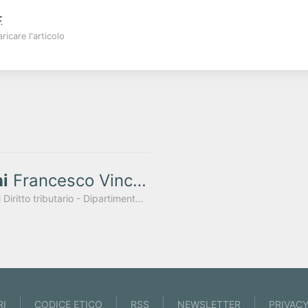
.
ricare l'articolo
ni
Francesco Vincenzo
Professore associato di Diritto tributario - Dipartimento di Scienze Giuridiche dell'Università degli Studi di Milano "La Statale"
RI
CODICE ETICO
RSS
NEWSLETTER
PRIVAC