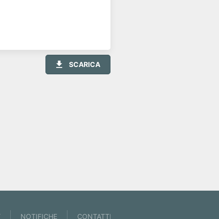
SCARICA
• 2 articoli pubblicati
Y
NOTIFICHE
CONTATTI