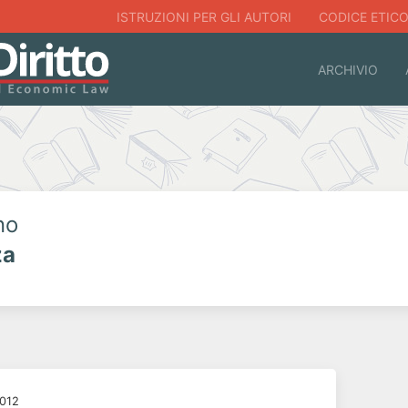
ISTRUZIONI PER GLI AUTORI
CODICE ETIC
ARCHIVIO
no
za
2012