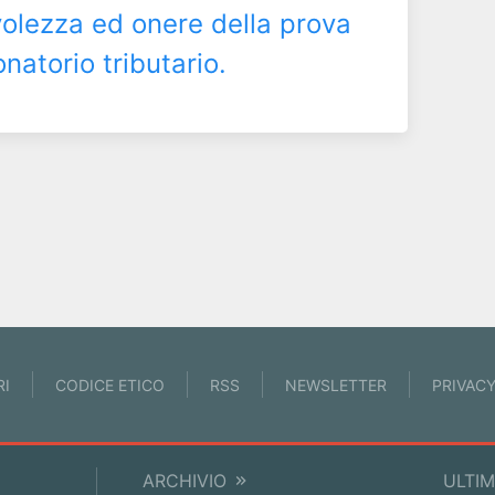
volezza ed onere della prova
natorio tributario.
RI
CODICE ETICO
RSS
NEWSLETTER
PRIVAC
ARCHIVIO
ULTIM