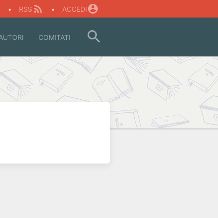
O
•
RSS
•
ACCEDI
AUTORI
COMITATI