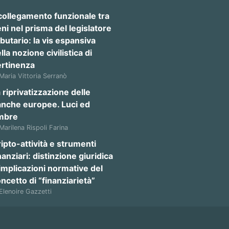
 collegamento funzionale tra
ni nel prisma del legislatore
ibutario: la vis espansiva
lla nozione civilistica di
ertinenza
 Maria Vittoria Serranò
 riprivatizzazione delle
anche europee. Luci ed
mbre
 Marilena Rispoli Farina
ipto-attività e strumenti
nanziari: distinzione giuridica
implicazioni normative del
ncetto di “finanziarietà”
 Elenoire Gazzetti