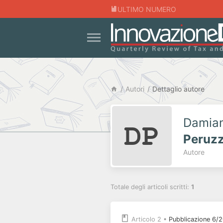
ULTIMO NUMERO
Autori
Dettaglio autore
Damia
Peruz
Autore
Totale degli articoli scritti:
1
Articolo 2
•
Pubblicazione 6/