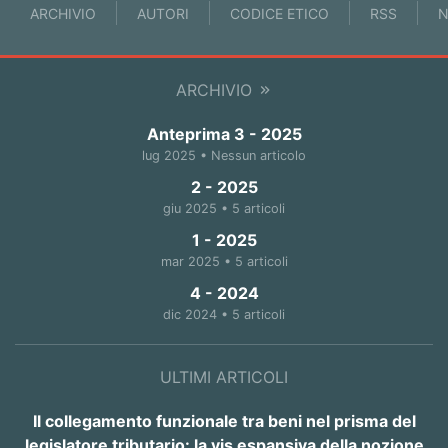
ARCHIVIO
AUTORI
CODICE ETICO
RSS
N
ARCHIVIO
Anteprima 3 - 2025
lug 2025 • Nessun articolo
2 - 2025
giu 2025 • 5 articoli
1 - 2025
mar 2025 • 5 articoli
4 - 2024
dic 2024 • 5 articoli
ULTIMI ARTICOLI
Il collegamento funzionale tra beni nel prisma del
legislatore tributario: la vis espansiva della nozione