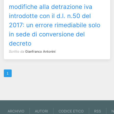
modifiche alla detrazione iva
introdotte con il d.l. n.50 del
2017: un errore rimediabile solo
in sede di conversione del
decreto
Scritto da
Gianfranco Antonini
1
ARCHIVIO
AUTORI
CODICE ETICO
RSS
N