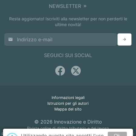
NEWSLETTER
Resta aggiornato! Iscriviti alla newsletter per non perderti le
ultime novità!
SEGUICI SUI SOCIAL
Informazioni legali
Istruzioni per gli autori
Mappa del sito
© 2026 Innovazione e Diritto
Rivista online di diritto tributario e del lavoro
Registrazione Tribunale di Napoli n. 45 del 22 giugno 2005 - ISSN 1825-
Utilizzando questo sito accetti l'uso
Ok,