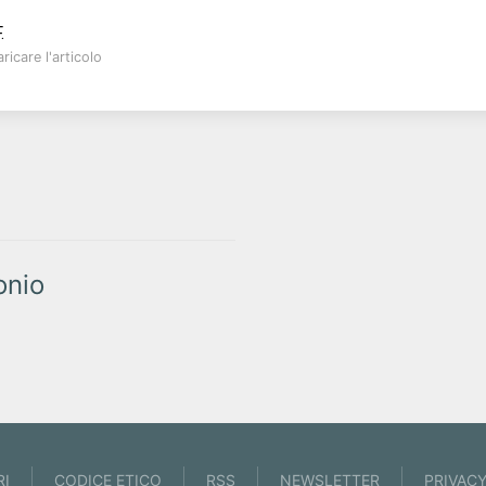
.
ricare l'articolo
onio
RI
CODICE ETICO
RSS
NEWSLETTER
PRIVAC