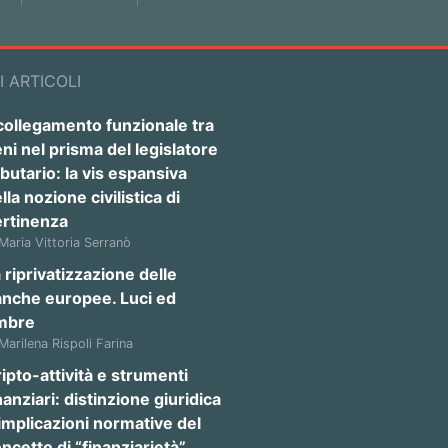
I ARTICOLI
 collegamento funzionale tra
ni nel prisma del legislatore
ibutario: la vis espansiva
lla nozione civilistica di
ertinenza
 Maria Vittoria Serranò
 riprivatizzazione delle
anche europee. Luci ed
mbre
 Marilena Rispoli Farina
ipto-attività e strumenti
nanziari: distinzione giuridica
implicazioni normative del
ncetto di “finanziarietà”