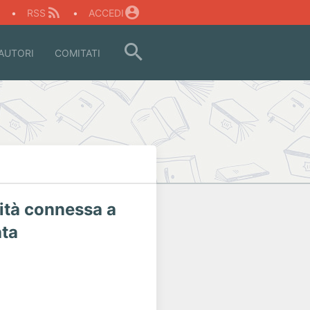
O
•
RSS
•
ACCEDI
AUTORI
COMITATI
vità connessa a
ata