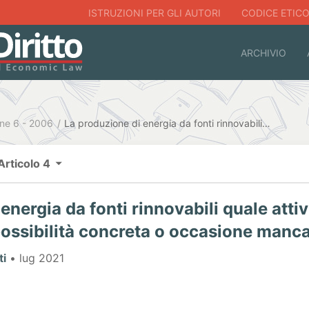
ISTRUZIONI PER GLI AUTORI
CODICE ETIC
ARCHIVIO
ne 6 - 2006
La produzione di energia da fonti rinnovabili quale attività connessa a quelle agricole: possibilità concreta o occasione mancata
Articolo 4
energia da fonti rinnovabili quale atti
 possibilità concreta o occasione manc
ti
• lug 2021