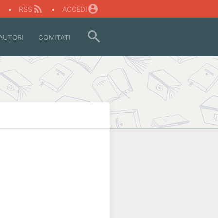
O
•
RSS
•
ACCEDI
AUTORI
COMITATI