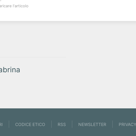
ricare l'articolo
brina
RI
CODICE ETICO
RSS
NEWSLETTER
PRIVAC