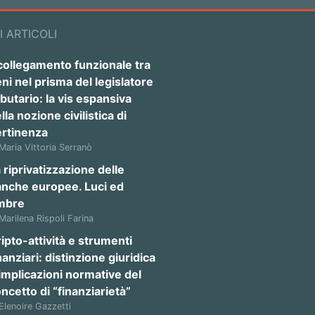
I ARTICOLI
 collegamento funzionale tra
ni nel prisma del legislatore
ibutario: la vis espansiva
lla nozione civilistica di
ertinenza
 Maria Vittoria Serranò
 riprivatizzazione delle
anche europee. Luci ed
mbre
 Marilena Rispoli Farina
ipto-attività e strumenti
nanziari: distinzione giuridica
implicazioni normative del
ncetto di “finanziarietà”
 Elenoire Gazzetti