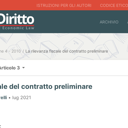
ISTRUZIONI PER GLI AUTORI
CODICE ETIC
ARCHIVIO
ne 4 - 2010
La rilevanza fiscale del contratto preliminare
Articolo 3
ale del contratto preliminare
lli
• lug 2021
.