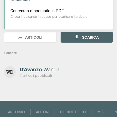
Contenuto disponibile in PDF.
Clicca il pulsante in basso per scaricare l'articolo
ARTICOLI
SCARICA
L'
autore
D'Avanzo
Wanda
7 articoli pubblicati
ARCHIVIO
AUTORI
CODICE ETICO
RSS
N