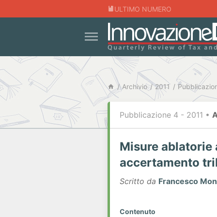
ULTIMO NUMERO
Archivio
2011
Pubblicazio
Pubblicazione 4 - 2011
•
A
Misure ablatorie a
accertamento tri
Scritto da
Francesco Mon
Contenuto