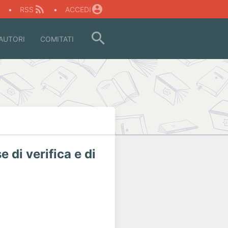
O
•
RSS
•
ACCEDI
AUTORI
COMITATI
e di verifica e di