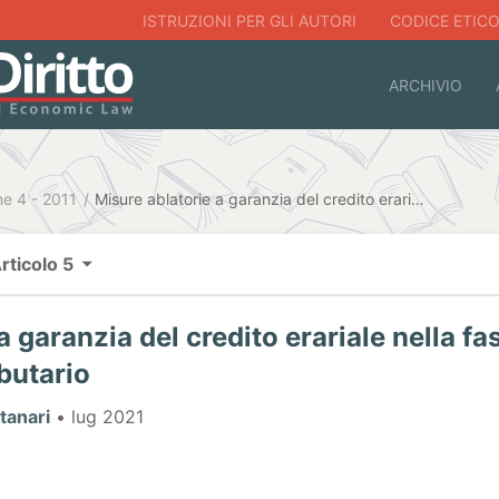
ISTRUZIONI PER GLI AUTORI
CODICE ETIC
ARCHIVIO
ne 4 - 2011
Misure ablatorie a garanzia del credito erariale nella fase di verifica e di accertamento tributario
rticolo 5
 garanzia del credito erariale nella fas
butario
tanari
• lug 2021