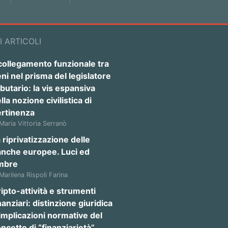
I ARTICOLI
 collegamento funzionale tra
ni nel prisma del legislatore
ibutario: la vis espansiva
lla nozione civilistica di
ertinenza
 Maria Vittoria Serranò
 riprivatizzazione delle
anche europee. Luci ed
mbre
 Marilena Rispoli Farina
ipto-attività e strumenti
nanziari: distinzione giuridica
implicazioni normative del
ncetto di “finanziarietà”