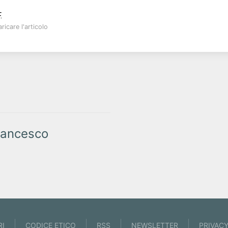
.
ricare l'articolo
ancesco
RI
CODICE ETICO
RSS
NEWSLETTER
PRIVAC