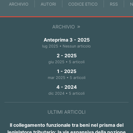
ARCHIVIO
AUTORI
CODICE ETICO
RSS
N
ARCHIVIO
Anteprima 3 - 2025
lug 2025 • Nessun articolo
2 - 2025
giu 2025 • 5 articoli
1 - 2025
mar 2025 • 5 articoli
4 - 2024
dic 2024 • 5 articoli
ULTIMI ARTICOLI
Il collegamento funzionale tra beni nel prisma del
legislatore tributario: la vis espansiva della nozione