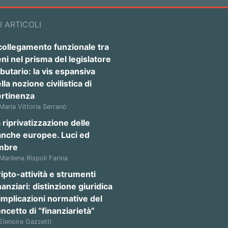
I ARTICOLI
 collegamento funzionale tra
ni nel prisma del legislatore
ibutario: la vis espansiva
lla nozione civilistica di
ertinenza
 Maria Vittoria Serranò
 riprivatizzazione delle
anche europee. Luci ed
mbre
 Marilena Rispoli Farina
ipto-attività e strumenti
nanziari: distinzione giuridica
implicazioni normative del
ncetto di “finanziarietà”
 Elenoire Gazzetti