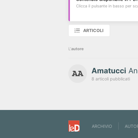
Clicca il pulsante in basso per sca
ARTICOLI
L'
autore
Amatucci
An
8 articoli pubblicati
ARCHIVIO
AUTO