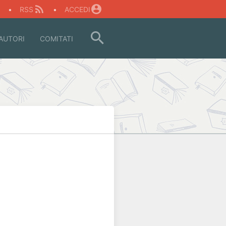
O
•
RSS
•
ACCEDI
AUTORI
COMITATI