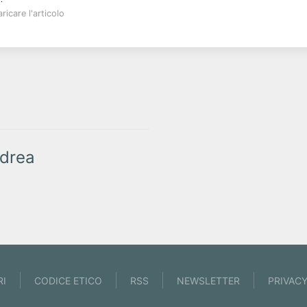
ricare l'articolo
drea
RI
CODICE ETICO
RSS
NEWSLETTER
PRIVAC