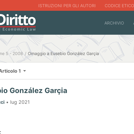
ISTRUZIONI PER GLI AUTORI
CODICE ETIC
ARCHIVIO
ne 5 - 2008
Omaggio a Eusebio González Garçia
Articolo 1
io González Garçia
ci
• lug 2021
.