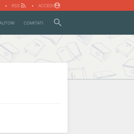
O
•
RSS
•
ACCEDI
AUTORI
COMITATI