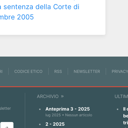
a sentenza della Corte di
embre 2005
RI
CODICE ETICO
RSS
NEWSLETTER
PRIVAC
ARCHIVIO
ULTIM
sletter
Anteprima 3 - 2025
Il
lug 2025 • Nessun articolo
be
tr
2 - 2025