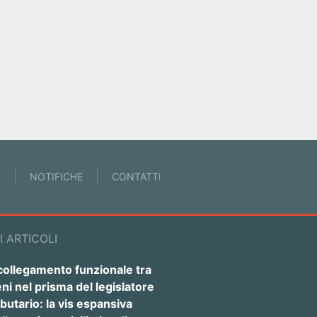
Y
NOTIFICHE
CONTATTI
I ARTICOLI
 collegamento funzionale tra
ni nel prisma del legislatore
ibutario: la vis espansiva