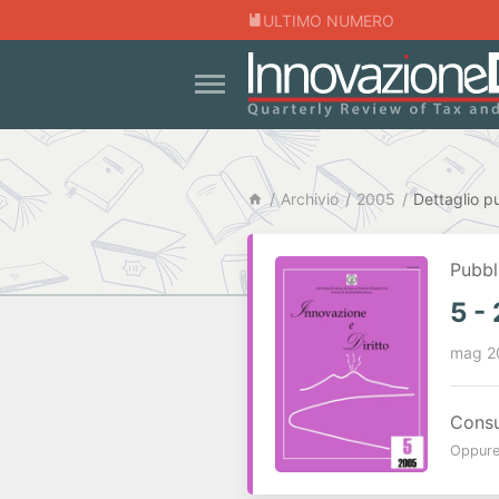
ULTIMO NUMERO
Archivio
2005
Dettaglio p
Pubbl
5 -
mag 2
Consul
Oppure 