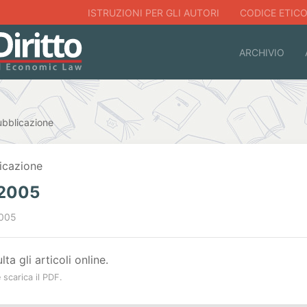
ISTRUZIONI PER GLI AUTORI
CODICE ETIC
ARCHIVIO
ubblicazione
icazione
 2005
005
ta gli articoli online.
scarica il PDF.