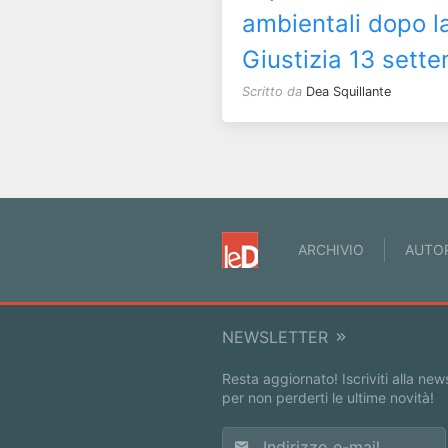
ambientali dopo l
Giustizia 13 sett
Scritto da
Dea Squillante
ARCHIVIO
AUTO
NEWSLETTER
Resta aggiornato! Iscriviti alla new
per non perderti le ultime novità!