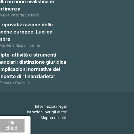
lla nozione civilistica di
ertinenza
 Maria Vittoria Serranò
 riprivatizzazione delle
anche europee. Luci ed
mbre
 Marilena Rispoli Farina
ipto-attività e strumenti
nanziari: distinzione giuridica
implicazioni normative del
ncetto di “finanziarietà”
 Elenoire Gazzetti
Informazioni legali
Istruzioni per gli autori
Mappa del sito
Ok,
chiudi