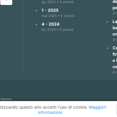
de
giu 2025 • 5 articoli
p
1 - 2025
di
mar 2025 • 5 articoli
La
4 - 2024
b
dic 2024 • 5 articoli
o
di
Cr
fi
e 
co
di
l lavoro
 45 del 22 giugno 2005 - ISSN 1825-9871
ilizzando questo sito accetti l'uso di cookie.
Maggiori
informazioni