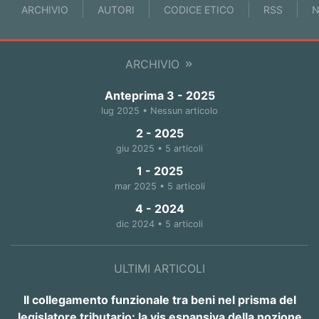
ARCHIVIO
AUTORI
CODICE ETICO
RSS
N
ARCHIVIO
Anteprima 3 - 2025
lug 2025 • Nessun articolo
2 - 2025
giu 2025 • 5 articoli
1 - 2025
mar 2025 • 5 articoli
4 - 2024
dic 2024 • 5 articoli
ULTIMI ARTICOLI
Il collegamento funzionale tra beni nel prisma del
legislatore tributario: la vis espansiva della nozione