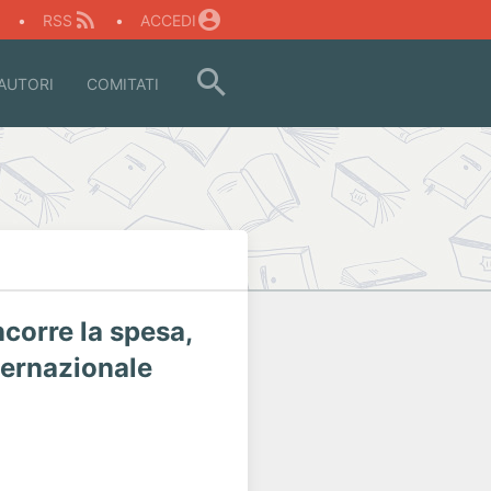
O
•
RSS
•
ACCEDI
AUTORI
COMITATI
ncorre la spesa,
ternazionale