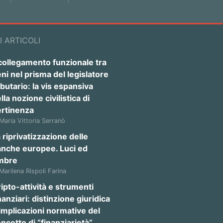
I ARTICOLI
 collegamento funzionale tra
ni nel prisma del legislatore
ibutario: la vis espansiva
lla nozione civilistica di
ertinenza
 Maria Vittoria Serranò
 riprivatizzazione delle
anche europee. Luci ed
mbre
 Marilena Rispoli Farina
ipto-attività e strumenti
nanziari: distinzione giuridica
implicazioni normative del
ncetto di “finanziarietà”