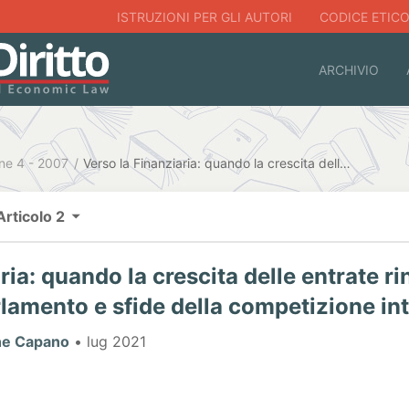
ISTRUZIONI PER GLI AUTORI
CODICE ETIC
ARCHIVIO
ne 4 - 2007
Verso la Finanziaria: quando la crescita delle entrate rincorre la spesa, tra eclissi del Parlamento e sfide della competizione internazionale
Articolo 2
ria: quando la crescita delle entrate ri
arlamento e sfide della competizione in
ne Capano
• lug 2021