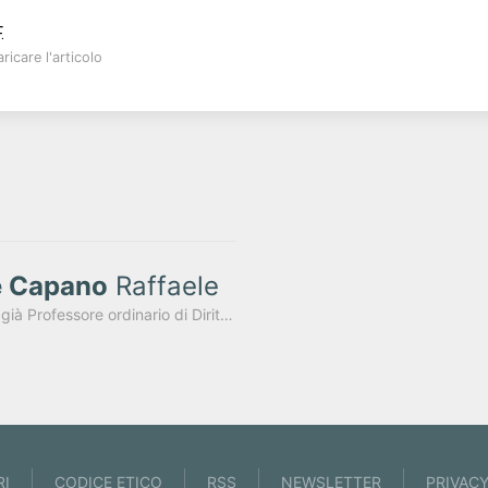
.
ricare l'articolo
e Capano
Raffaele
Fondatore della rivista, già Professore ordinario di Diritto finanziario e tributario presso l'Università degli Studi di Napoli "Federico II"
RI
CODICE ETICO
RSS
NEWSLETTER
PRIVAC