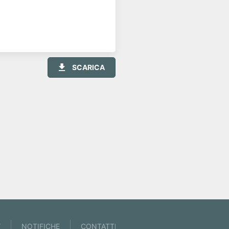
SCARICA
• 57 articoli pubblicati
Y
NOTIFICHE
CONTATTI