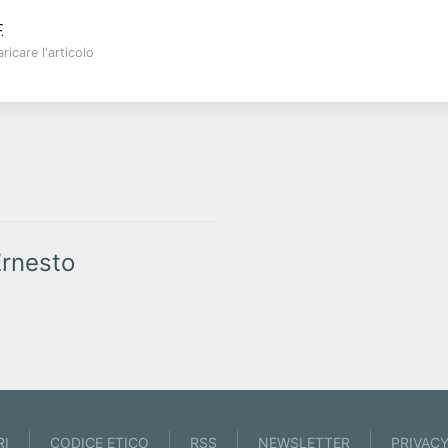
.
ricare l'articolo
rnesto
RI
CODICE ETICO
RSS
NEWSLETTER
PRIVAC