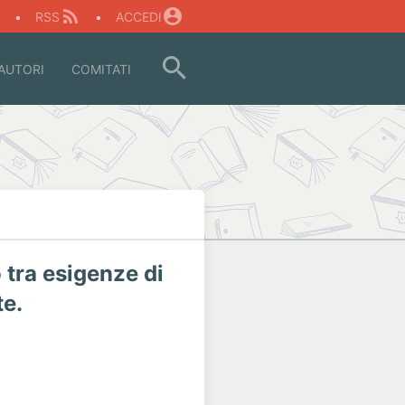
O
•
RSS
•
ACCEDI
AUTORI
COMITATI
o tra esigenze di
te.