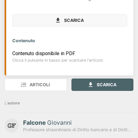
SCARICA
Contenuto
Contenuto disponibile in PDF.
Clicca il pulsante in basso per scaricare l'articolo
ARTICOLI
SCARICA
L'
autore
Falcone
Giovanni
Professore straordinario di Diritto bancario e di Diritto dell’Economia presso l’Università Telematica “Pegaso” - Membro dell'Ufficio Presidio Normativo Legale e Societario Bper Banca S.p.A