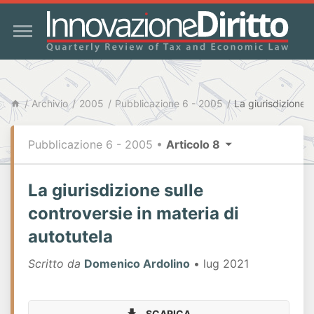
Archivio
2005
Pubblicazione 6 - 2005
Pubblicazione 6 - 2005
•
Articolo 8
La giurisdizione sulle
controversie in materia di
autotutela
Scritto da
Domenico Ardolino
• lug 2021
SCARICA