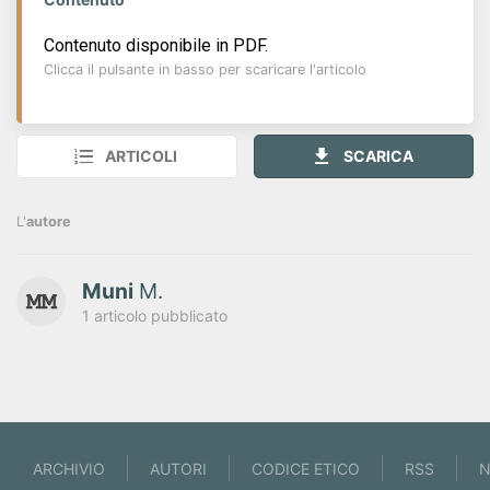
Contenuto disponibile in PDF.
Clicca il pulsante in basso per scaricare l'articolo
ARTICOLI
SCARICA
L'
autore
Muni
M.
1 articolo pubblicato
ARCHIVIO
AUTORI
CODICE ETICO
RSS
N