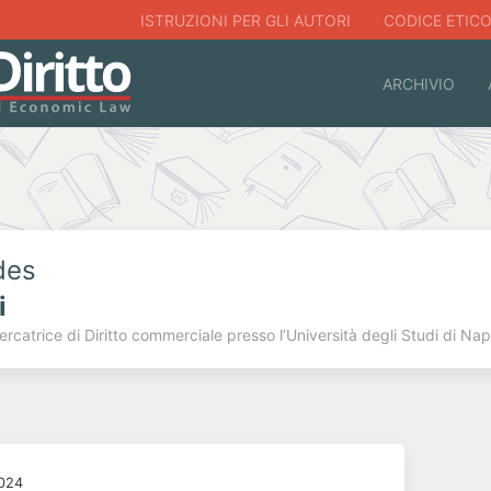
ISTRUZIONI PER GLI AUTORI
CODICE ETIC
ARCHIVIO
des
i
ercatrice di Diritto commerciale presso l’Università degli Studi di Na
2024