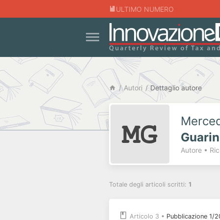
ULTIMO NUMERO
Autori
Dettaglio autore
Merce
Guarin
Autore • Ric
Totale degli articoli scritti:
1
Articolo 3
•
Pubblicazione 1/