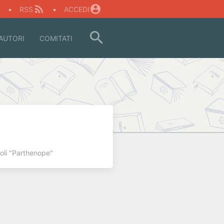
O
•
RSS
•
ACCEDI
AUTORI
COMITATI
poli "Parthenope"