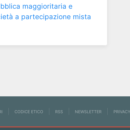
bblica maggioritaria e
cietà a partecipazione mista
RI
CODICE ETICO
RSS
NEWSLETTER
PRIVAC