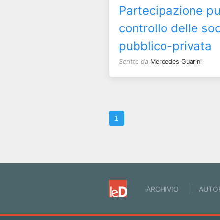
Partecipazione pu
controllo delle so
pubblico-privata
Scritto da
Mercedes Guarini
1
ARCHIVIO
AUTO