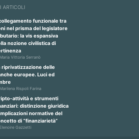
I ARTICOLI
 collegamento funzionale tra
ni nel prisma del legislatore
ibutario: la vis espansiva
lla nozione civilistica di
ertinenza
 Maria Vittoria Serranò
 riprivatizzazione delle
anche europee. Luci ed
mbre
 Marilena Rispoli Farina
ipto-attività e strumenti
nanziari: distinzione giuridica
implicazioni normative del
ncetto di “finanziarietà”
 Elenoire Gazzetti