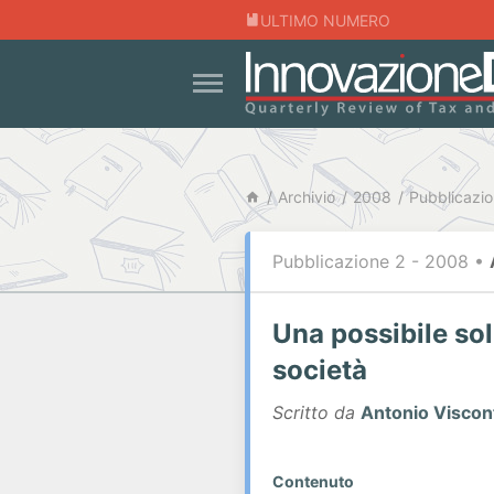
ULTIMO NUMERO
Archivio
2008
Pubblicazio
Pubblicazione 2 - 2008
•
Una possibile so
società
Scritto da
Antonio Viscon
Contenuto