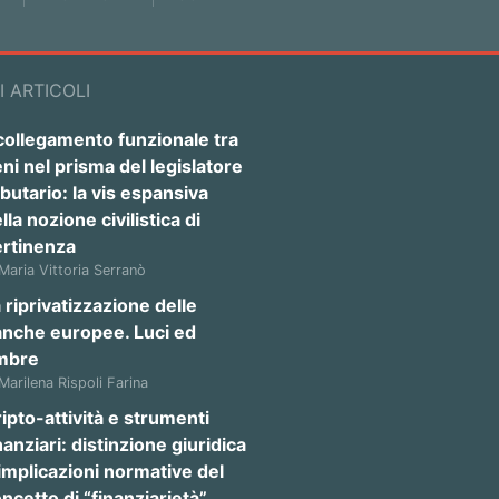
I ARTICOLI
 collegamento funzionale tra
ni nel prisma del legislatore
ibutario: la vis espansiva
lla nozione civilistica di
ertinenza
 Maria Vittoria Serranò
 riprivatizzazione delle
anche europee. Luci ed
mbre
 Marilena Rispoli Farina
ipto-attività e strumenti
nanziari: distinzione giuridica
implicazioni normative del
ncetto di “finanziarietà”