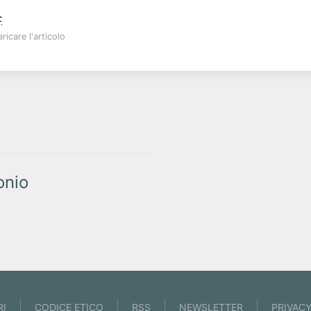
.
ricare l'articolo
onio
RI
CODICE ETICO
RSS
NEWSLETTER
PRIVAC