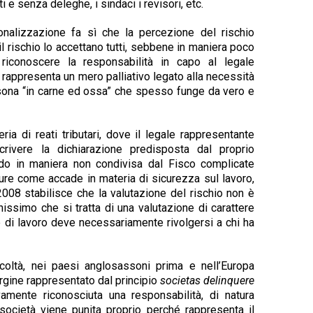
i e senza deleghe, i sindaci i revisori, etc.
nalizzazione fa sì che la percezione del rischio
 il rischio lo accettano tutti, sebbene in maniera poco
riconoscere la responsabilità in capo al legale
 rappresenta un mero palliativo legato alla necessità
ona “in carne ed ossa” che spesso funge da vero e
a di reati tributari, dove il legale rappresentante
scrivere la dichiarazione predisposta dal proprio
ndo in maniera non condivisa dal Fisco complicate
pure come accade in materia di sicurezza sul lavoro,
/2008 stabilisce che la valutazione del rischio non è
issimo che si tratta di una valutazione di carattere
re di lavoro deve necessariamente rivolgersi a chi ha
ficoltà, nei paesi anglosassoni prima e nell’Europa
’argine rappresentato dal principio
societas delinquere
amente riconosciuta una responsabilità, di natura
 società viene punita proprio perché rappresenta il