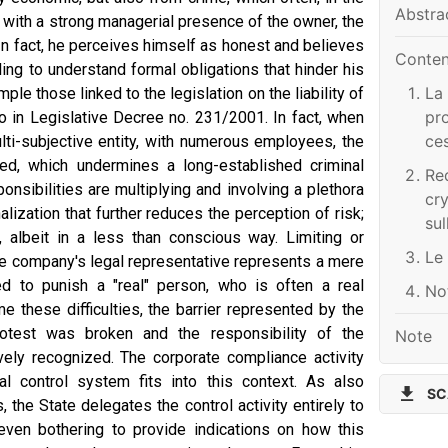
Abstra
ty, with a strong managerial presence of the owner, the
In fact, he perceives himself as honest and believes
Conte
ling to understand formal obligations that hinder his
La 
ple those linked to the legislation on the liability of
pro
 to in Legislative Decree no. 231/2001. In fact, when
ces
i-subjective entity, with numerous employees, the
pe
ed, which undermines a long-established criminal
Re
cr
ponsibilities are multiplying and involving a plethora
cry
del
lization that further reduces the perception of risk;
sul
ese
 albeit in a less than conscious way. Limiting or
ra
Le 
 the company's legal representative represents a mere
bil
eed to punish a "real" person, who is often a real
No
a t
 these difficulties, the barrier represented by the
ri
otest was broken and the responsibility of the
Note
ively recognized. The corporate compliance activity
al control system fits into this context. As also
SC
, the State delegates the control activity entirely to
 even bothering to provide indications on how this