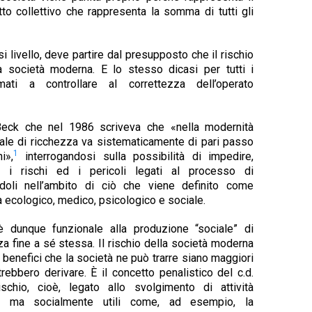
tto collettivo che rappresenta la somma di tutti gli
i livello, deve partire dal presupposto che il rischio
a società moderna. E lo stesso dicasi per tutti i
ti a controllare al correttezza dell’operato
 Beck che nel 1986 scriveva che «nella modernità
ale di ricchezza va sistematicamente di pari passo
1
i»,
interrogandosi sulla possibilità di impedire,
e i rischi ed i pericoli legati al processo di
doli nell’ambito di ciò che viene definito come
sta ecologico, medico, psicologico e sociale.
è dunque funzionale alla produzione “sociale” di
za fine a sé stessa. Il rischio della società moderna
 benefici che la società ne può trarre siano maggiori
rebbero derivare. È il concetto penalistico del c.d.
ischio, cioè, legato allo svolgimento di attività
se ma socialmente utili come, ad esempio, la