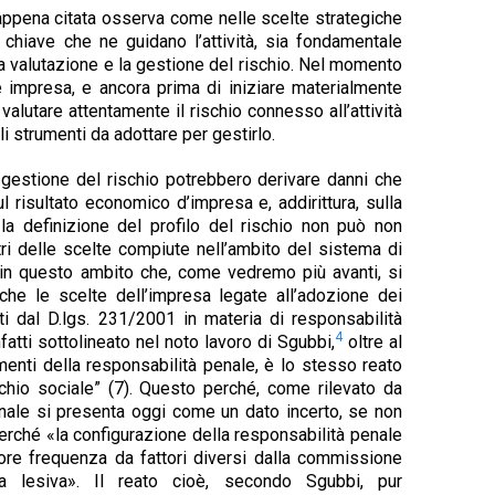
a appena citata osserva come nelle scelte strategiche
 chiave che ne guidano l’attività, sia fondamentale
la valutazione e la gestione del rischio. Nel momento
e impresa, e ancora prima di iniziare materialmente
e valutare attentamente il rischio connesso all’attività
li strumenti da adottare per gestirlo.
 gestione del rischio potrebbero derivare danni che
 risultato economico d’impresa e, addirittura, sulla
a definizione del profilo del rischio non può non
ri delle scelte compiute nell’ambito del sistema di
 in questo ambito che, come vedremo più avanti, si
he le scelte dell’impresa legate all’adozione dei
ti dal D.lgs. 231/2001 in materia di responsabilità
4
atti sottolineato nel noto lavoro di Sgubbi,
oltre al
enti della responsabilità penale, è lo stesso reato
chio sociale” (7). Questo perché, come rilevato da
enale si presenta oggi come un dato incerto, se non
perché «la configurazione della responsabilità penale
e frequenza da fattori diversi dalla commissione
a lesiva». Il reato cioè, secondo Sgubbi, pur