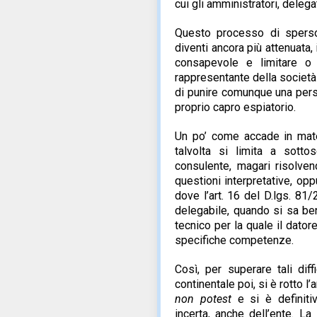
cui gli amministratori, delegat
Questo processo di sperso
diventi ancora più attenuata,
consapevole e limitare o 
rappresentante della società
di punire comunque una pers
proprio capro espiatorio.
Un po’ come accade in materi
talvolta si limita a sotto
consulente, magari risolve
questioni interpretative, op
dove l’art. 16 del D.lgs. 81
delegabile, quando si sa ben
tecnico per la quale il dato
specifiche competenze.
Così, per superare tali dif
continentale poi, si è rotto l
non potest
e si è definitiv
incerta, anche dell’ente. La