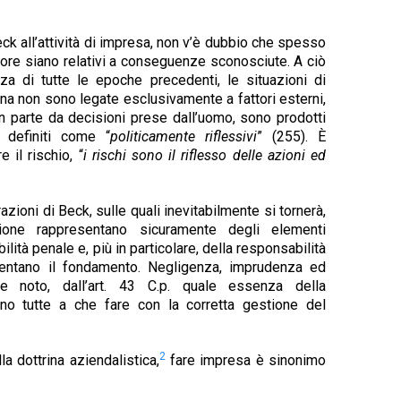
ck all’attività di impresa, non v’è dubbio che spesso
itore siano relativi a conseguenze sconosciute. A ciò
za di tutte le epoche precedenti, le situazioni di
na non sono legate esclusivamente a fattori esterni,
n parte da decisioni prese dall’uomo, sono prodotti
 definiti come “
politicamente riflessivi
” (255). È
e il rischio, “
i rischi sono il riflesso delle azioni ed
zioni di Beck, sulle quali inevitabilmente si tornerà,
ione rappresentano sicuramente degli elementi
lità penale e, più in particolare, della responsabilità
sentano il fondamento. Negligenza, imprudenza ed
me noto, dall’art. 43 C.p. quale essenza della
nno tutte a che fare con la corretta gestione del
2
a dottrina aziendalistica,
fare impresa è sinonimo