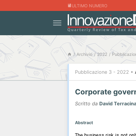
ULTIMO NUMERO
Archivio
2022
Pubblicazio
Pubblicazione 3 - 2022
•
Corporate govern
Scritto da
David Terracin
Abstract
The business risk is not onl