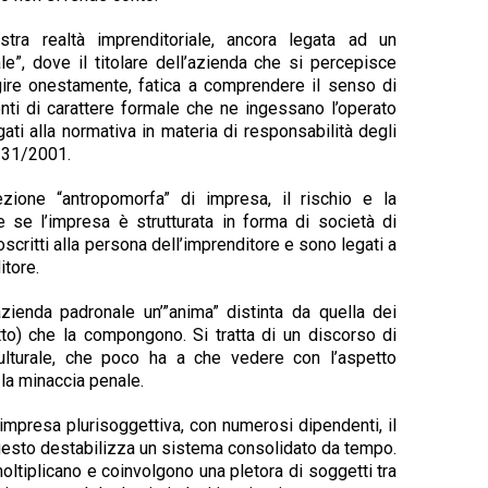
tra realtà imprenditoriale, ancora legata ad un
le”, dove il titolare dell’azienda che si percepisce
ire onestamente, fatica a comprendere il senso di
nti di carattere formale che ne ingessano l’operato
ati alla normativa in materia di responsabilità degli
. 231/2001.
ezione “antropomorfa” di impresa, il rischio e la
e se l’impresa è strutturata in forma di società di
scritti alla persona dell’imprenditore e sono legati a
itore.
’azienda padronale un’”anima” distinta da quella dei
o) che la compongono. Si tratta di un discorso di
ulturale, che poco ha a che vedere con l’aspetto
 la minaccia penale.
’impresa plurisoggettiva, con numerosi dipendenti, il
uesto destabilizza un sistema consolidato da tempo.
oltiplicano e coinvolgono una pletora di soggetti tra