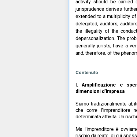
activity should be carried 
jurisprudence derives further
extended to a multiplicity o
delegated, auditors, audito
the illegality of the condu
depersonalization. The prob
generally jurists, have a v
and, therefore, of the pheno
Contenuto
I. Amplificazione e sper
dimensioni d’impresa
Siamo tradizionalmente abitu
che corre l’imprenditore 
determinata attività. Un ris
Ma l’imprenditore è ovviamen
rischio da reato, di cui spes