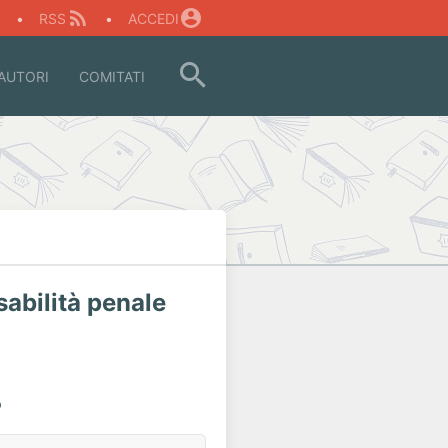
O
•
RSS
•
ACCEDI
AUTORI
COMITATI
abilità penale
o