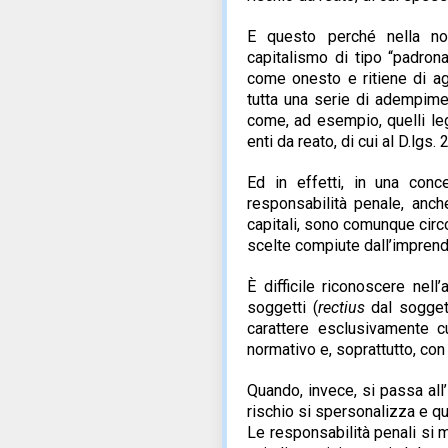
E questo perché nella nos
capitalismo di tipo “padrona
come onesto e ritiene di ag
tutta una serie di adempime
come, ad esempio, quelli leg
enti da reato, di cui al D.lgs
Ed in effetti, in una conc
responsabilità penale, anch
capitali, sono comunque circo
scelte compiute dall’imprend
È difficile riconoscere nell
soggetti (
rectius
dal soggett
carattere esclusivamente c
normativo e, soprattutto, con
Quando, invece, si passa all
rischio si spersonalizza e q
Le responsabilità penali si m