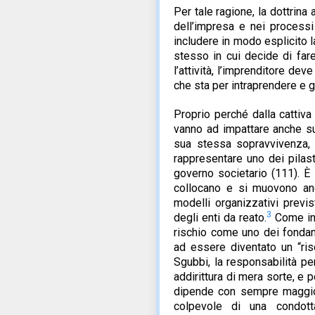
Per tale ragione, la dottrin
dell’impresa e nei processi
includere in modo esplicito 
stesso in cui decide di far
l’attività, l’imprenditore dev
che sta per intraprendere e g
Proprio perché dalla cattiva
vanno ad impattare anche sul
sua stessa sopravvivenza, l
rappresentare uno dei pilast
governo societario (111). È
collocano e si muovono anc
modelli organizzativi previs
3
degli enti da reato.
Come inf
rischio come uno dei fondam
ad essere diventato un “ris
Sgubbi, la responsabilità p
addirittura di mera sorte, e 
dipende con sempre maggior
colpevole di una condott