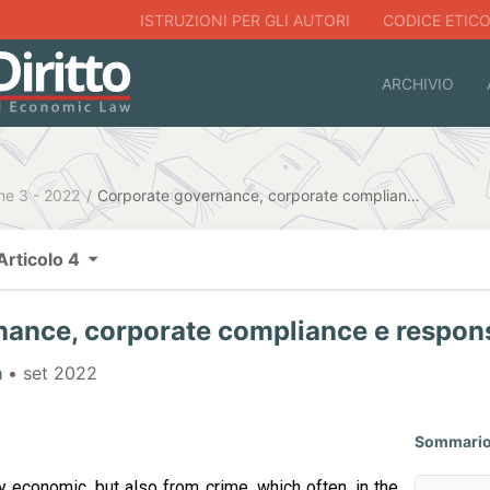
ISTRUZIONI PER GLI AUTORI
CODICE ETIC
ARCHIVIO
ne 3 - 2022
Corporate governance, corporate compliance e responsabilità penale
Articolo 4
ance, corporate compliance e respons
a
• set 2022
Sommari
y economic, but also from crime, which often, in the