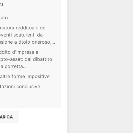
ct
nuto
natura reddituale dei
venti scaturenti da
sione a titolo oneroso,
rmuta o detenzione di
ddito d'impresa e
ypto-asset nel reddito
pto-asset: dal dibattito
le persone fisiche non
la corretta
rcenti attività d'impresa
ppresentazione in
altre forme impositive
ancio delle cripto-attività
tazioni conclusive
alune gravi lacune della
forma
ARICA