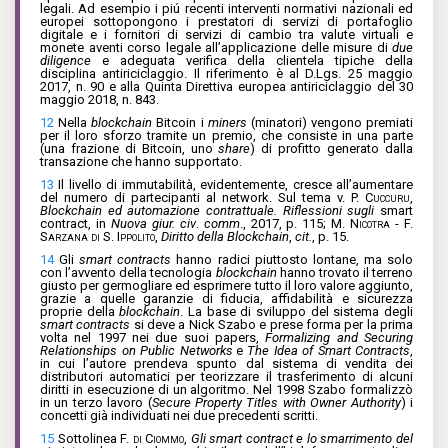
legali. Ad esempio i piú recenti interventi normativi nazionali ed
europei sottopongono i prestatori di servizi di portafoglio
digitale e i fornitori di servizi di cambio tra valute virtuali e
monete aventi corso legale all’applicazione delle misure di
due
diligence
e adeguata verifica della clientela tipiche della
disciplina antiriciclaggio. Il riferimento è al D.Lgs. 25 maggio
2017, n. 90 e alla Quinta Direttiva europea antiriciclaggio del 30
maggio 2018, n. 843.
12
Nella
blockchain
Bitcoin
i
miners
(minatori) vengono premiati
per il loro sforzo tramite un premio, che consiste in una parte
(una frazione di Bitcoin, uno
share
) di profitto generato dalla
transazione che hanno supportato.
13
Il livello di immutabilità, evidentemente, cresce all’aumentare
del numero di partecipanti al network. Sul tema v. P.
Cuccuru
,
Blockchain
ed automazione contrattuale. Riflessioni sugli
smart
contract, in
Nuova giur. civ
.
comm
., 2017, p. 115;
M. Nicotra
-
F.
Sarzana di S. Ippolito
,
Diritto della Blockchain
,
cit.
, p. 15.
14
Gli
smart contracts
hanno radici piuttosto lontane, ma solo
con l’avvento della tecnologia
blockchain
hanno trovato il terreno
giusto per germogliare ed esprimere tutto il loro valore aggiunto,
grazie a quelle garanzie di fiducia, affidabilità e sicurezza
proprie della
blockchain
. La base di sviluppo del sistema degli
smart contracts
si deve a Nick Szabo e prese forma per la prima
volta nel 1997 nei due suoi papers,
Formalizing and Securing
Relationships on Public Networks
e
The Idea of
Smart Contracts
,
in cui l’autore prendeva spunto dal sistema di vendita dei
distributori automatici per teorizzare il trasferimento di alcuni
diritti in esecuzione di un algoritmo. Nel 1998 Szabo formalizzò
in un terzo lavoro (
Secure Property Titles with Owner Authority
) i
concetti già individuati nei due precedenti scritti.
15
Sottolinea
F. di Ciommo
,
Gli
smart contract
e lo smarrimento del