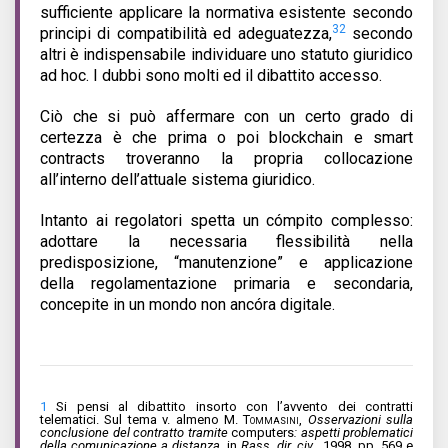
sufficiente applicare la normativa esistente secondo
32
principi di compatibilità ed adeguatezza,
secondo
altri è indispensabile individuare uno statuto giuridico
ad hoc. I dubbi sono molti ed il dibattito accesso.
Ciò che si può affermare con un certo grado di
certezza è che prima o poi blockchain e smart
contracts troveranno la propria collocazione
all’interno dell’attuale sistema giuridico.
Intanto ai regolatori spetta un cómpito complesso:
adottare la necessaria flessibilità nella
predisposizione, “manutenzione” e applicazione
della regolamentazione primaria e secondaria,
concepite in un mondo non ancóra digitale.
1
Si pensi al dibattito insorto con l’avvento dei contratti
telematici. Sul tema v. almeno
M. Tommasini
,
Osservazioni sulla
conclusione del contratto tramite
computers
: aspetti problematici
della comunicazione a distanza
, in
Rass. dir. civ
., 1998, pp. 569 e