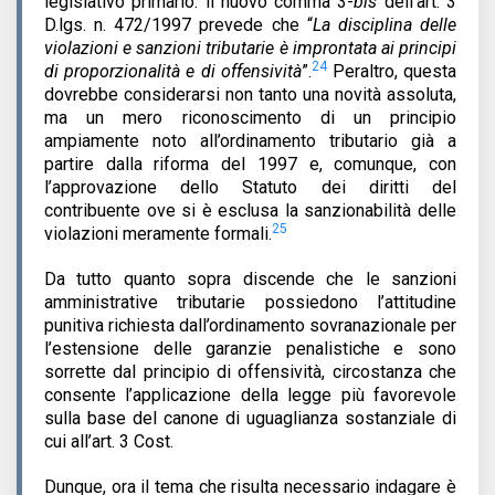
legislativo primario: il nuovo comma 3-
bis
dell’art. 3
D.lgs. n. 472/1997 prevede che “
La disciplina delle
violazioni e sanzioni tributarie è improntata ai principi
24
di proporzionalità e di offensività
”.
Peraltro, questa
dovrebbe considerarsi non tanto una novità assoluta,
ma un mero riconoscimento di un principio
ampiamente noto all’ordinamento tributario già a
partire dalla riforma del 1997 e, comunque, con
l’approvazione dello Statuto dei diritti del
contribuente ove si è esclusa la sanzionabilità delle
25
violazioni meramente formali.
Da tutto quanto sopra discende che le sanzioni
amministrative tributarie possiedono l’attitudine
punitiva richiesta dall’ordinamento sovranazionale per
l’estensione delle garanzie penalistiche e sono
sorrette dal principio di offensività, circostanza che
consente l’applicazione della legge più favorevole
sulla base del canone di uguaglianza sostanziale di
cui all’art. 3 Cost.
Dunque, ora il tema che risulta necessario indagare è