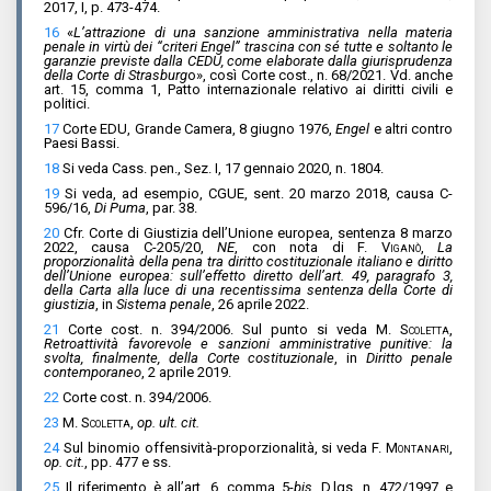
2017, I, p. 473-474.
16
«
L’attrazione di una sanzione amministrativa nella materia
penale in virtù dei “criteri Engel” trascina con sé tutte e soltanto le
garanzie previste dalla CEDU, come elaborate dalla giurisprudenza
della Corte di Strasburg
o», così Corte cost., n. 68/2021. Vd. anche
art. 15, comma 1, Patto internazionale relativo ai diritti civili e
politici.
17
Corte EDU, Grande Camera, 8 giugno 1976,
Engel
e altri contro
Paesi Bassi.
18
Si veda Cass. pen., Sez. I, 17 gennaio 2020, n. 1804.
19
Si veda, ad esempio, CGUE, sent. 20 marzo 2018, causa C-
596/16,
Di Puma
, par. 38.
20
Cfr. Corte di Giustizia dell’Unione europea, sentenza 8 marzo
2022, causa C-205/20,
NE
, con nota di
F. Viganò
,
La
proporzionalità della pena tra diritto costituzionale italiano e diritto
dell’Unione europea: sull’effetto diretto dell’art. 49, paragrafo 3,
della Carta alla luce di una recentissima sentenza della Corte di
giustizia
, in
Sistema penale
, 26 aprile 2022.
21
Corte cost. n. 394/2006. Sul punto si veda
M. Scoletta
,
Retroattività favorevole e sanzioni amministrative punitive: la
svolta, finalmente, della Corte costituzionale
, in
Diritto penale
contemporaneo
, 2 aprile 2019.
22
Corte cost. n. 394/2006.
23
M. Scoletta
,
op. ult. cit.
24
Sul binomio offensività-proporzionalità, si veda
F. Montanari
,
op. cit.
, pp. 477 e ss.
25
Il riferimento è all’art. 6, comma 5-
bis
, D.lgs. n. 472/1997 e