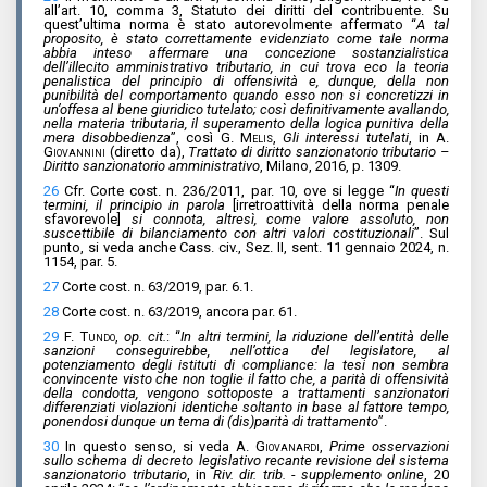
all’art. 10, comma 3, Statuto dei diritti del contribuente. Su
quest’ultima norma è stato autorevolmente affermato “
A tal
proposito, è stato correttamente evidenziato come tale norma
abbia inteso affermare una concezione sostanzialistica
dell’illecito amministrativo tributario, in cui trova eco la teoria
penalistica del principio di offensività e, dunque, della non
punibilità del comportamento quando esso non si concretizzi in
un’offesa al bene giuridico tutelato; così definitivamente avallando,
nella materia tributaria, il superamento della logica punitiva della
mera disobbedienza
”, così
G. Melis
,
Gli interessi tutelati
, in
A.
Giovannini
(diretto da),
Trattato di diritto sanzionatorio tributario –
Diritto sanzionatorio amministrativo
, Milano, 2016, p. 1309.
26
Cfr. Corte cost. n. 236/2011, par. 10, ove si legge “
In questi
termini, il principio in parola
[irretroattività della norma penale
sfavorevole]
si connota, altresì, come valore assoluto, non
suscettibile di bilanciamento con altri valori costituzionali
”. Sul
punto, si veda anche Cass. civ., Sez. II, sent. 11 gennaio 2024, n.
1154, par. 5.
27
Corte cost. n. 63/2019, par. 6.1.
28
Corte cost. n. 63/2019, ancora par. 61.
29
F. Tundo
,
op. cit.
: “
In altri termini, la riduzione dell’entità delle
sanzioni conseguirebbe, nell’ottica del legislatore, al
potenziamento degli istituti di compliance: la tesi non sembra
convincente visto che non toglie il fatto che, a parità di offensività
della condotta, vengono sottoposte a trattamenti sanzionatori
differenziati violazioni identiche soltanto in base al fattore tempo,
ponendosi dunque un tema di (dis)parità di trattamento
”.
30
In questo senso, si veda
A. Giovanardi
,
Prime osservazioni
sullo schema di decreto legislativo recante revisione del sistema
sanzionatorio tributario
, in
Riv. dir. trib. - supplemento online
, 20