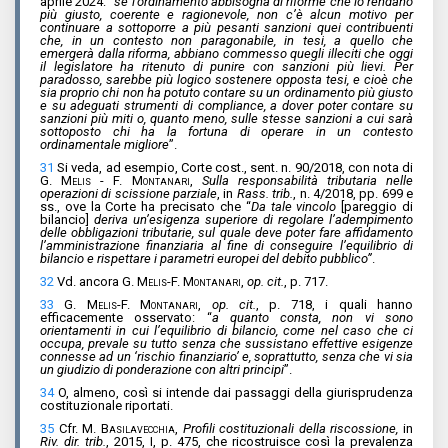
aprile 2024: “
se l’ordinamento abbisogna di riforme che lo rendano
più giusto, coerente e ragionevole, non c’è alcun motivo per
continuare a sottoporre a più pesanti sanzioni quei contribuenti
che, in un contesto non paragonabile, in tesi, a quello che
emergerà dalla riforma, abbiano commesso quegli illeciti che oggi
il legislatore ha ritenuto di punire con sanzioni più lievi. Per
paradosso, sarebbe più logico sostenere opposta tesi, e cioè che
sia proprio chi non ha potuto contare su un ordinamento più giusto
e su adeguati strumenti di compliance, a dover poter contare su
sanzioni più miti o, quanto meno, sulle stesse sanzioni a cui sarà
sottoposto chi ha la fortuna di operare in un contesto
ordinamentale migliore
”.
31
Si veda, ad esempio, Corte cost., sent. n. 90/2018, con nota di
G. Melis - F. Montanari
,
Sulla responsabilità tributaria nelle
operazioni di scissione parziale
, in
Rass. trib.
, n. 4/2018, pp. 699 e
ss., ove la Corte ha precisato che “
Da tale vincolo
[pareggio di
bilancio]
deriva un’esigenza superiore di regolare l’adempimento
delle obbligazioni tributarie, sul quale deve poter fare affidamento
l’amministrazione finanziaria al fine di conseguire l’equilibrio di
bilancio e rispettare i parametri europei del debito pubblico”
.
32
Vd. ancora
G. Melis-F. Montanari
,
op. cit.
, p. 717.
33
G. Melis-F. Montanari
,
op. cit.
, p. 718, i quali hanno
efficacemente osservato: “
a quanto consta, non vi sono
orientamenti in cui l’equilibrio di bilancio, come nel caso che ci
occupa, prevale su tutto senza che sussistano effettive esigenze
connesse ad un ‘rischio finanziario’ e, soprattutto, senza che vi sia
un giudizio di ponderazione con altri principi
”.
34
O, almeno, così si intende dai passaggi della giurisprudenza
costituzionale riportati.
35
Cfr.
M. Basilavecchia
,
Profili costituzionali della riscossione,
in
Riv. dir. trib.
,
2015, I, p. 475, che ricostruisce così la prevalenza