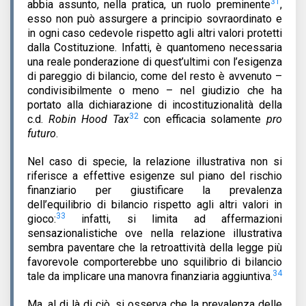
31
abbia assunto, nella pratica, un ruolo preminente
,
esso non può assurgere a principio sovraordinato e
in ogni caso cedevole rispetto agli altri valori protetti
dalla Costituzione. Infatti, è quantomeno necessaria
una reale ponderazione di quest’ultimi con l’esigenza
di pareggio di bilancio, come del resto è avvenuto –
condivisibilmente o meno – nel giudizio che ha
portato alla dichiarazione di incostituzionalità della
32
c.d.
Robin Hood Tax
con efficacia solamente
pro
futuro
.
Nel caso di specie, la relazione illustrativa non si
riferisce a effettive esigenze sul piano del rischio
finanziario per giustificare la prevalenza
dell’equilibrio di bilancio rispetto agli altri valori in
33
gioco:
infatti, si limita ad affermazioni
sensazionalistiche ove nella relazione illustrativa
sembra paventare che la retroattività della legge più
favorevole comporterebbe uno squilibrio di bilancio
34
tale da implicare una manovra finanziaria aggiuntiva.
Ma, al di là di ciò, si osserva che la prevalenza delle