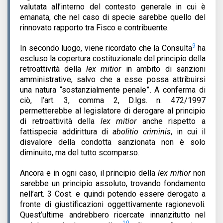
valutata all’interno del contesto generale in cui è
emanata, che nel caso di specie sarebbe quello del
rinnovato rapporto tra Fisco e contribuente.
9
In secondo luogo, viene ricordato che la Consulta
ha
escluso la copertura costituzionale del principio della
retroattività della
lex mitior
in ambito di sanzioni
amministrative, salvo che a esse possa attribuirsi
una natura “sostanzialmente penale”. A conferma di
ciò, l’art. 3, comma 2, D.lgs. n. 472/1997
permetterebbe al legislatore di derogare al principio
di retroattività della
lex mitior
anche rispetto a
fattispecie addirittura di
abolitio criminis
, in cui il
disvalore della condotta sanzionata non è solo
diminuito, ma del tutto scomparso.
Ancora e in ogni caso, il principio della
lex mitior
non
sarebbe un principio assoluto, trovando fondamento
nell’art. 3 Cost. e quindi potendo essere derogato a
fronte di giustificazioni oggettivamente ragionevoli.
Quest’ultime andrebbero ricercate innanzitutto nel