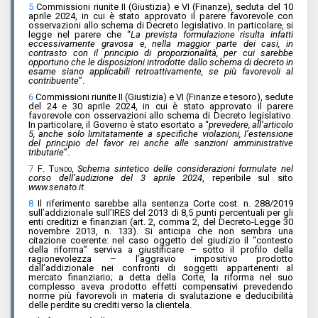
5
Commissioni riunite II (Giustizia) e VI (Finanze), seduta del 10
aprile 2024, in cui è stato approvato il parere favorevole con
osservazioni allo schema di Decreto legislativo. In particolare, si
legge nel parere che “
La prevista formulazione risulta infatti
eccessivamente gravosa e, nella maggior parte dei casi, in
contrasto con il principio di proporzionalità, per cui sarebbe
opportuno che le disposizioni introdotte dallo schema di decreto in
esame siano applicabili retroattivamente, se più favorevoli al
contribuente
”.
6
Commissioni riunite II (Giustizia) e VI (Finanze e tesoro), sedute
del 24 e 30 aprile 2024, in cui è stato approvato il parere
favorevole con osservazioni allo schema di Decreto legislativo.
In particolare, il Governo è stato esortato a “
prevedere, all’articolo
5, anche solo limitatamente a specifiche violazioni, l’estensione
del principio del favor rei anche alle sanzioni amministrative
tributarie
”.
7
F
. Tundo
,
Schema sintetico delle considerazioni formulate nel
corso dell’audizione del 3 aprile 2024
, reperibile sul sito
www.senato.it
.
8
Il riferimento sarebbe alla sentenza Corte cost. n. 288/2019
sull’addizionale sull’IRES del 2013 di 8,5 punti percentuali per gli
enti creditizi e finanziari (art. 2, comma 2, del Decreto-Legge 30
novembre 2013, n. 133). Si anticipa che non sembra una
citazione coerente: nel caso oggetto del giudizio il “contesto
della riforma” serviva a giustificare – sotto il profilo della
ragionevolezza – l’aggravio impositivo prodotto
dall’addizionale nei confronti di soggetti appartenenti al
mercato finanziario; a detta della Corte, la riforma nel suo
complesso aveva prodotto effetti compensativi prevedendo
norme più favorevoli in materia di svalutazione e deducibilità
delle perdite su crediti verso la clientela.