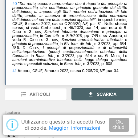
40
“
Del resto, occorre rammentare che il rispetto del principio di
proporzionalità, che costituisce un principio generale del diritto
dell’Unione, si impone agli Stati membri nell’attuazione di tale
diritto, anche in assenza di armonizzazione della normativa
dell’Unione nel settore delle sanzioni applicabili
”: in questi termini,
CGUE, 8 marzo 2022, causa C-205/20,
NE
, par. 31. Nello stesso
senso, si veda Corte cost., n. 46/2023, par. 14, con nota di
R.
Cordeiro Guerra
,
Sanzioni tributarie draconiane e principio di
proporzionalità
, in
Corr. trib.
, n. 8-9/2023, pp. 749 e ss. Ancora, si
veda R.
Cordeiro Guerra
,
Sanzioni amministrative tributarie e
principio di proporzionalità
, in
Riv. trim. dir. trib.
, n. 3/2023, pp. 534-
535;
D. Coppa
,
I principi di proporzionalità e di offensività
nell’interpretazione (poco) costituzionalmente orientata della
Consulta
, in
Rass. trib.
, n. 3/2023, pp. 614 e ss;
G. Melis
,
Le
sanzioni amministrative tributarie nella legge delega: questioni
aperte e possibili soluzioni
, in
Rass. trib.
, n. 3/2023, p. 505.
41
Ancora, CGUE, 8 marzo 2022, causa C-205/20,
NE
, par. 34.
ARTICOLI
SCARICA
L'
autore
Utilizzando questo sito accetti l'uso
i
Ok,
di cookie.
Maggiori informazioni
chiudi
Tumbiolo
Francesco