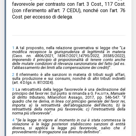
favorevole per contrasto con l’art. 3 Cost., 117 Cost.
(con riferimento all’art. 7 CEDU), nonché con l’art. 76
Cost. per eccesso di delega.
1
A tal proposito, nella relazione governativa si legge che “
La
modifica recepisce la giurisprudenza di legittimità in materia
(Cass. nn. 4806/2021, 18367/2021,14795/2022, 35585/2022),
imponendo il principio di proporzionalità di tenere conto anche
delle mutate condizioni di rilevanza sanzionatoria del fatto (ad es.
l’abbassamento dei limiti alla compensazione dei crediti)
”.
2
Il riferimento è alle sanzioni in materia di tributi sugli affari,
sulla produzione e sui consumi, nonché di altri tributi indiretti
(art. 4 D.lgs. n. 87/2024).
3
La retroattività della legge favorevole è una declinazione del
principio del
favor rei
. Sul punto si rimanda a
G. Falsitta
,
Manuale
di diritto tributario
, Milanofiori Assago, 2017, pp. 546-547: “
Il
quadro che ne deriva, in linea col principio generale del favor rei,
importa: a) la retroattività dell’abrogazione dell’illecito; b) la
retroattività della norma più favorevole; c) l’irretroattività della
norma più sfavorevole
”.
4
“
Se la legge in vigore al momento in cui è stata commessa la
violazione e le leggi posteriori stabiliscono sanzioni di entità
diversa, si applica la legge più favorevole, salvo che il
provvedimento di irrogazione sia divenuto definitivo
”.