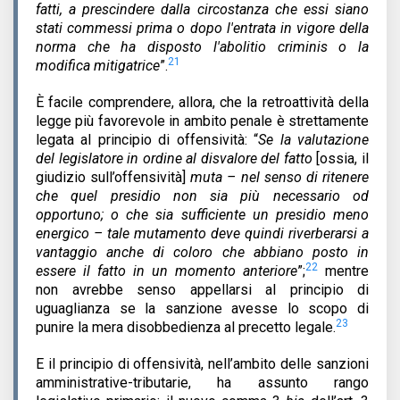
fatti, a prescindere dalla circostanza che essi siano
stati commessi prima o dopo l'entrata in vigore della
norma che ha disposto l'abolitio criminis o la
21
modifica mitigatrice
”.
È facile comprendere, allora, che la retroattività della
legge più favorevole in ambito penale è strettamente
legata al principio di offensività: “
Se la valutazione
del legislatore in ordine al disvalore del fatto
[ossia, il
giudizio sull’offensività]
muta – nel senso di ritenere
che quel presidio non sia più necessario od
opportuno; o che sia sufficiente un presidio meno
energico – tale mutamento deve quindi riverberarsi a
vantaggio anche di coloro che abbiano posto in
22
essere il fatto in un momento anteriore
”;
mentre
non avrebbe senso appellarsi al principio di
uguaglianza se la sanzione avesse lo scopo di
23
punire la mera disobbedienza al precetto legale.
E il principio di offensività, nell’ambito delle sanzioni
amministrative-tributarie, ha assunto rango