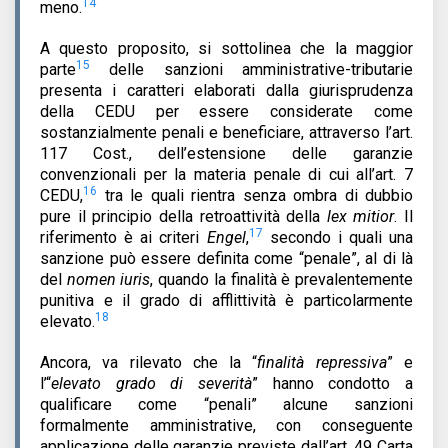
14
meno.
A questo proposito, si sottolinea che la maggior
15
parte
delle sanzioni amministrative-tributarie
presenta i caratteri elaborati dalla giurisprudenza
della CEDU per essere considerate come
sostanzialmente penali e beneficiare, attraverso l’art.
117 Cost., dell’estensione delle garanzie
convenzionali per la materia penale di cui all’art. 7
16
CEDU,
tra le quali rientra senza ombra di dubbio
pure il principio della retroattività della
lex mitior
. Il
17
riferimento è ai criteri
Engel
,
secondo i quali una
sanzione può essere definita come “penale”, al di là
del
nomen iuris
, quando la finalità è prevalentemente
punitiva e il grado di afflittività è particolarmente
18
elevato.
Ancora, va rilevato che la “
finalità repressiva
” e
l’“
elevato grado di severità
” hanno condotto a
qualificare come “penali” alcune sanzioni
formalmente amministrative, con conseguente
applicazione delle garanzie previste dall’art. 49 Carta