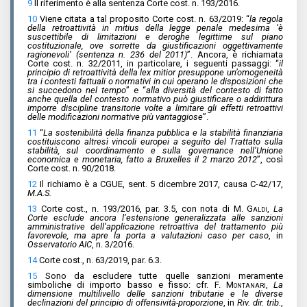
9
Il riferimento è alla sentenza Corte cost. n. 193/2016.
10
Viene citata a tal proposito Corte cost. n. 63/2019: “
la regola
della retroattività in mitius della legge penale medesima ‘è
suscettibile di limitazioni e deroghe legittime sul piano
costituzionale, ove sorrette da giustificazioni oggettivamente
ragionevoli’ (sentenza n. 236 del 2011)
”. Ancora, è richiamata
Corte cost. n. 32/2011, in particolare, i seguenti passaggi: “
il
principio di retroattività della lex mitior presuppone un’omogeneità
tra i contesti fattuali o normativi in cui operano le disposizioni che
si succedono nel tempo
” e “
alla diversità del contesto di fatto
anche quella del contesto normativo può giustificare o addirittura
imporre discipline transitorie volte a limitare gli effetti retroattivi
delle modificazioni normative più vantaggiose
”.
11
“
La sostenibilità della finanza pubblica e la stabilità finanziaria
costituiscono altresì vincoli europei a seguito del Trattato sulla
stabilità, sul coordinamento e sulla governance nell’Unione
economica e monetaria, fatto a Bruxelles il 2 marzo 2012
”, così
Corte cost. n. 90/2018.
12
Il richiamo è a CGUE, sent. 5 dicembre 2017, causa C-42/17,
M.A.S.
13
Corte cost., n. 193/2016, par. 3.5, con nota di
M. Galdi
,
La
Corte esclude ancora l’estensione generalizzata alle sanzioni
amministrative dell’applicazione retroattiva del trattamento più
favorevole, ma apre la porta a valutazioni caso per caso
, in
Osservatorio AIC
, n. 3/2016.
14
Corte cost., n. 63/2019, par. 6.3.
15
Sono da escludere tutte quelle sanzioni meramente
simboliche di importo basso e fisso: cfr.
F. Montanari
,
La
dimensione multilivello delle sanzioni tributarie e le diverse
declinazioni del principio di offensività-proporzione
, in
Riv. dir. trib.
,