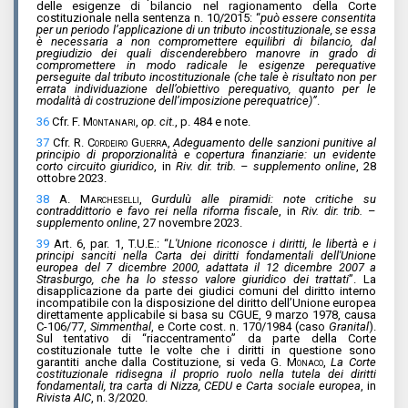
delle esigenze di bilancio nel ragionamento della Corte
costituzionale nella sentenza n. 10/2015: “
può essere consentita
per un periodo l’applicazione di un tributo incostituzionale, se essa
è necessaria a non compromettere equilibri di bilancio, dal
pregiudizio dei quali discenderebbero manovre in grado di
compromettere in modo radicale le esigenze perequative
perseguite dal tributo incostituzionale (che tale è risultato non per
errata individuazione dell’obiettivo perequativo, quanto per le
modalità di costruzione dell’imposizione perequatrice)”
.
36
Cfr.
F. Montanari
,
op. cit.
, p. 484 e note.
37
Cfr.
R. Cordeiro Guerra
,
Adeguamento delle sanzioni punitive al
principio di proporzionalità e copertura finanziarie: un evidente
corto circuito giuridico
, in
Riv. dir. trib. – supplemento online
, 28
ottobre 2023.
38
A. Marcheselli
,
Gurdulù alle piramidi: note critiche su
contraddittorio e favo rei nella riforma fiscale
, in
Riv. dir. trib.
–
supplemento online
, 27 novembre 2023.
39
Art. 6, par. 1, T.U.E.: “
L'Unione riconosce i diritti, le libertà e i
principi sanciti nella Carta dei diritti fondamentali dell'Unione
europea del 7 dicembre 2000, adattata il 12 dicembre 2007 a
Strasburgo, che ha lo stesso valore giuridico dei trattati
”. La
disapplicazione da parte dei giudici comuni del diritto interno
incompatibile con la disposizione del diritto dell’Unione europea
direttamente applicabile si basa su CGUE, 9 marzo 1978, causa
C-106/77,
Simmenthal
, e Corte cost. n. 170/1984 (caso
Granital
).
Sul tentativo di “riaccentramento” da parte della Corte
costituzionale tutte le volte che i diritti in questione sono
garantiti anche dalla Costituzione, si veda
G. Monaco
,
La Corte
costituzionale ridisegna il proprio ruolo nella tutela dei diritti
fondamentali, tra carta di Nizza, CEDU e Carta sociale europea
, in
Rivista AIC
, n. 3/2020.