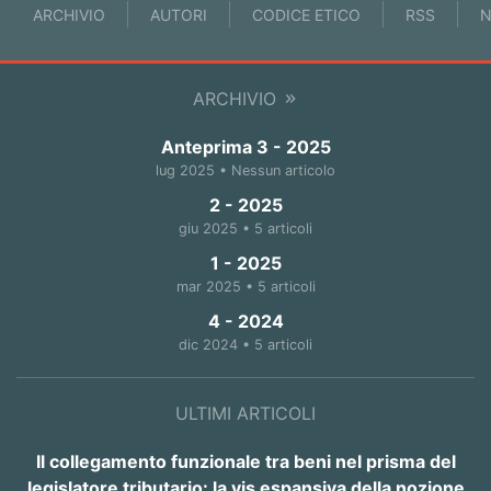
ARCHIVIO
AUTORI
CODICE ETICO
RSS
N
ARCHIVIO
Anteprima 3 - 2025
lug 2025 • Nessun articolo
2 - 2025
giu 2025 • 5 articoli
1 - 2025
mar 2025 • 5 articoli
4 - 2024
dic 2024 • 5 articoli
ULTIMI ARTICOLI
Il collegamento funzionale tra beni nel prisma del
legislatore tributario: la vis espansiva della nozione