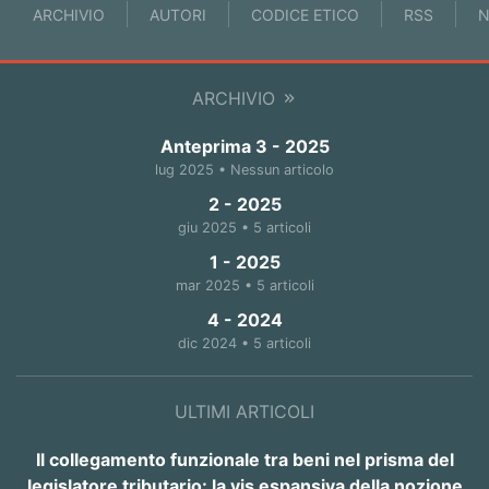
ARCHIVIO
AUTORI
CODICE ETICO
RSS
N
ARCHIVIO
Anteprima 3 - 2025
lug 2025 • Nessun articolo
2 - 2025
giu 2025 • 5 articoli
1 - 2025
mar 2025 • 5 articoli
4 - 2024
dic 2024 • 5 articoli
ULTIMI ARTICOLI
Il collegamento funzionale tra beni nel prisma del
legislatore tributario: la vis espansiva della nozione