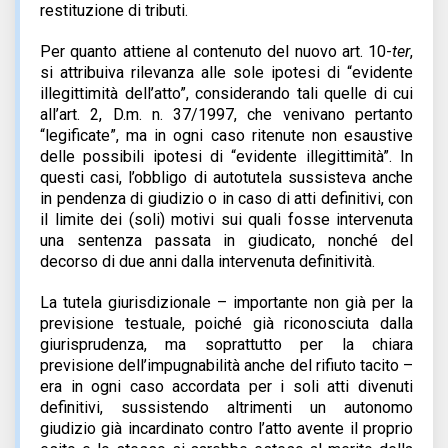
restituzione di tributi.
Per quanto attiene al contenuto del nuovo art. 10-
ter
,
si attribuiva rilevanza alle sole ipotesi di “evidente
illegittimità dell’atto”, considerando tali quelle di cui
all’art. 2, D.m. n. 37/1997, che venivano pertanto
“legificate”, ma in ogni caso ritenute non esaustive
delle possibili ipotesi di “evidente illegittimità”. In
questi casi, l’obbligo di autotutela sussisteva anche
in pendenza di giudizio o in caso di atti definitivi, con
il limite dei (soli) motivi sui quali fosse intervenuta
una sentenza passata in giudicato, nonché del
decorso di due anni dalla intervenuta definitività.
La tutela giurisdizionale – importante non già per la
previsione testuale, poiché già riconosciuta dalla
giurisprudenza, ma soprattutto per la chiara
previsione dell’impugnabilità anche del rifiuto tacito –
era in ogni caso accordata per i soli atti divenuti
definitivi, sussistendo altrimenti un autonomo
giudizio già incardinato contro l’atto avente il proprio