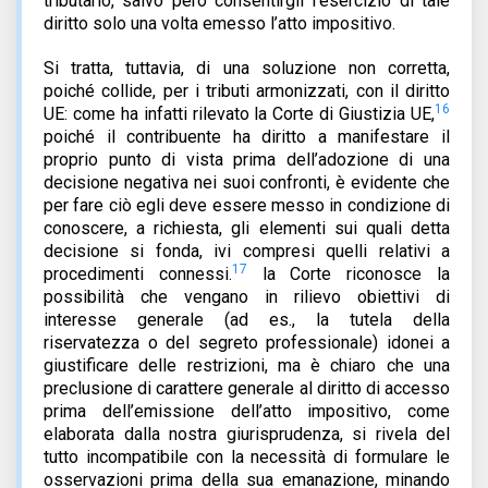
tributario, salvo però consentirgli l’esercizio di tale
diritto solo una volta emesso l’atto impositivo.
Si tratta, tuttavia, di una soluzione non corretta,
poiché collide, per i tributi armonizzati, con il diritto
16
UE: come ha infatti rilevato la Corte di Giustizia UE,
poiché il contribuente ha diritto a manifestare il
proprio punto di vista prima dell’adozione di una
decisione negativa nei suoi confronti, è evidente che
per fare ciò egli deve essere messo in condizione di
conoscere, a richiesta, gli elementi sui quali detta
decisione si fonda, ivi compresi quelli relativi a
17
procedimenti connessi.
la Corte riconosce la
possibilità che vengano in rilievo obiettivi di
interesse generale (ad es., la tutela della
riservatezza o del segreto professionale) idonei a
giustificare delle restrizioni, ma è chiaro che una
preclusione di carattere generale al diritto di accesso
prima dell’emissione dell’atto impositivo, come
elaborata dalla nostra giurisprudenza, si rivela del
tutto incompatibile con la necessità di formulare le
osservazioni prima della sua emanazione, minando