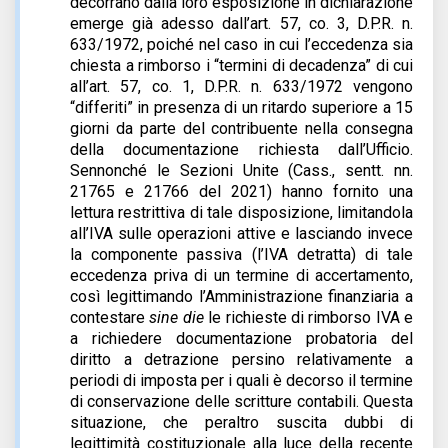
decorrano dalla loro esposizione in dichiarazione
emerge già adesso dall’art. 57, co. 3, D.P.R. n.
633/1972, poiché nel caso in cui l’eccedenza sia
chiesta a rimborso i “termini di decadenza” di cui
all’art. 57, co. 1, D.P.R. n. 633/1972 vengono
“differiti” in presenza di un ritardo superiore a 15
giorni da parte del contribuente nella consegna
della documentazione richiesta dall’Ufficio.
Sennonché le Sezioni Unite (Cass., sentt. nn.
21765 e 21766 del 2021) hanno fornito una
lettura restrittiva di tale disposizione, limitandola
all’IVA sulle operazioni attive e lasciando invece
la componente passiva (l’IVA detratta) di tale
eccedenza priva di un termine di accertamento,
così legittimando l’Amministrazione finanziaria a
contestare
sine die
le richieste di rimborso IVA e
a richiedere documentazione probatoria del
diritto a detrazione persino relativamente a
periodi di imposta per i quali è decorso il termine
di conservazione delle scritture contabili. Questa
situazione, che peraltro suscita dubbi di
legittimità costituzionale alla luce della recente