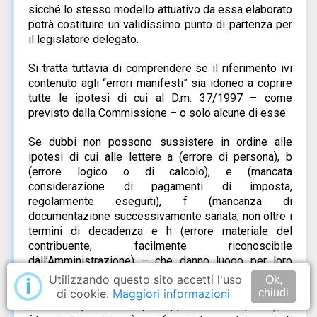
sicché lo stesso modello attuativo da essa elaborato
potrà costituire un validissimo punto di partenza per
il legislatore delegato.
Si tratta tuttavia di comprendere se il riferimento ivi
contenuto agli “errori manifesti” sia idoneo a coprire
tutte le ipotesi di cui al D.m. 37/1997 – come
previsto dalla Commissione – o solo alcune di esse.
Se dubbi non possono sussistere in ordine alle
ipotesi di cui alle lettere a (errore di persona), b
(errore logico o di calcolo), e (mancata
considerazione di pagamenti di imposta,
regolarmente eseguiti), f (mancanza di
documentazione successivamente sanata, non oltre i
termini di decadenza e h (errore materiale del
contribuente, facilmente riconoscibile
dall’Amministrazione) – che danno luogo per loro
natura ad errori manifesti – qualche riflessione
Utilizzando questo sito accetti l'uso
i
Ok,
maggiore suscitano, invece, le ipotesi di cui alle
di cookie.
Maggiori informazioni
chiudi
lettere c (errore sul presupposto dell’imposta), d