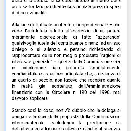
esito e lo stesso si sarebbe esteso al merito della
pretesa trattandosi di attività vincolata priva di spazi
di discrezionalità.
Alla luce dell’attuale contesto giurisprudenziale – che
vede l’autotutela ridotta all’esercizio di un potere
meramente discrezionale, di fatto “azzerando”
qualsivoglia tutela del contribuente dinanzi ad un suo
diniego o al silenzio e persino richiedendo di
rappresentare delle non meglio precisate “ragioni di
interesse generale” – quella della Commissione era,
in conclusione, una proposta assolutamente
condivisibile e assai ben articolata che, a distanza di
un quarto di secolo, non faceva che recepire quanto
in realtà già sostenuto dall’Amministrazione
finanziaria con la Circolare n. 198 del 1998, mai
davvero applicata.
Stando così le cose, non v’è dubbio che la delega si
ponga nella scia della proposta della Commissione
interministeriale, escludendo la preclusione da
definitività ed attribuendo rilevanza anche al silenzio,