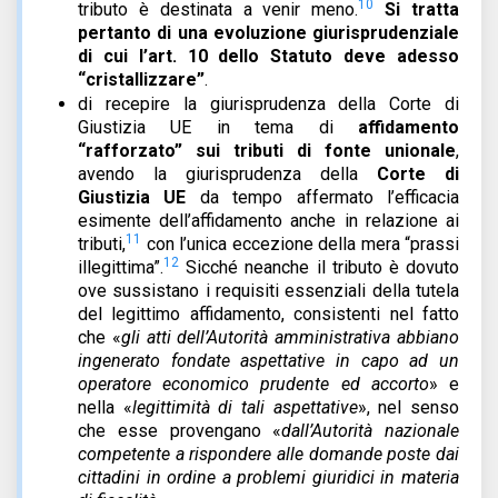
10
tributo è destinata a venir meno.
Si tratta
pertanto di una evoluzione giurisprudenziale
di cui l’art. 10 dello Statuto deve adesso
“cristallizzare”
.
di recepire la giurisprudenza della Corte di
Giustizia UE in tema di
affidamento
“rafforzato” sui tributi di fonte unionale
,
avendo la giurisprudenza della
Corte di
Giustizia UE
da tempo affermato l’efficacia
esimente dell’affidamento anche in relazione ai
11
tributi,
con l’unica eccezione della mera “prassi
12
illegittima”.
Sicché neanche il tributo è dovuto
ove sussistano i requisiti essenziali della tutela
del legittimo affidamento, consistenti nel fatto
che «
gli atti dell’Autorità amministrativa abbiano
ingenerato fondate aspettative in capo ad un
operatore economico prudente ed accorto
» e
nella «
legittimità di tali aspettative
», nel senso
che esse provengano «
dall’Autorità nazionale
competente a rispondere alle domande poste dai
cittadini in ordine a problemi giuridici in materia