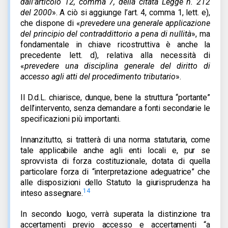
dall’articolo 12, comma 7, della citata Legge n. 212
del 2000
». A ciò si aggiunge l’art. 4, comma 1, lett. e),
che dispone di «
prevedere una generale applicazione
del principio del contraddittorio a pena di nullità
», ma
fondamentale in chiave ricostruttiva è anche la
precedente lett. d), relativa alla necessità di
«
prevedere una disciplina generale del diritto di
accesso agli atti del procedimento tributario
».
Il D.d.L. chiarisce, dunque, bene la struttura “portante”
dell’intervento, senza demandare a fonti secondarie le
specificazioni più importanti.
Innanzitutto, si tratterà di una norma statutaria, come
tale applicabile anche agli enti locali e, pur se
sprovvista di forza costituzionale, dotata di quella
particolare forza di “interpretazione adeguatrice” che
alle disposizioni dello Statuto la giurisprudenza ha
14
inteso assegnare.
In secondo luogo, verrà superata la distinzione tra
accertamenti previo accesso e accertamenti “a