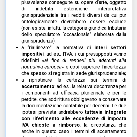
plusvalenze conseguite su opere d’arte, oggetto
di indebita estensione interpretativa
giurisprudenziale tra i redditi diversi da cui pur
ontologicamente dovrebbero essere escluse
(non esiste, infatti, la categoria giuridica tributaria
dello speculatore “occasionale” elaborata dalla
giurisprudenza);
a “riallineare” la normativa di
interi settori
impositivi
: ad es., l’IVA, i cui presupposti vanno
ridefiniti «
al fine di renderli più aderenti alla
normativa europea
» e così superare l’incertezza
che spesso si registra in sede giurisprudenziale;
a ripristinare la certezza sui termini di
accertamento
: ad es., la relativa decorrenza per
i componenti ad efficacia pluriennale e per le
perdite, che addirittura obbligavano a conservare
la documentazione contabile per decenni. Le due
ipotesi previste andrebbero
tuttavia integrate
con riferimento alle eccedenze di imposta
IVA chieste a rimborso
: la circostanza che
anche in questo caso i termini di accertamento