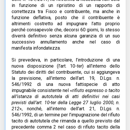
in funzione di un ripristino di un rapporto di
correttezza tra Fisco e contribuente, ma anche in
funzione deflativa, posto che il contribuente è
altrimenti costretto ad impugnare l’atto proprio
perché consapevole che, decorsi 60 giorni, lo stesso
diverrà definitivo senza alcuna garanzia di un suo
successivo annullamento anche nel caso di
manifesta infondatezza.
Si prevedeva, in particolare, l’introduzione di una
nuova disposizione (l’art. 10-
ter
) all’interno dello
Statuto dei diritti del contribuente, cui si aggiungeva
la previsione, all’interno dell’art. 19, D.Lgs. n.
546/1992 di una nuova fattispecie di atto
impugnabile consistente nel «
rifiuto espresso o tacito
all’istanza di autotutela di atti definitivi nei casi
previsti dall’art. 10-ter della Legge 27 luglio 2000, n.
212
», nonché, all’interno dell’art. 21, D.Lgs. n.
546/1992, di un termine per l’impugnazione del rifiuto
tacito di autotutela che rimanda a quello previsto dal
precedente comma 2 nel caso di rifiuto tacito della