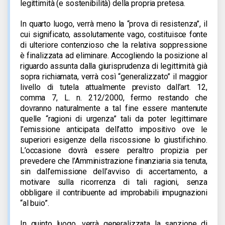
legittimità (e sostenibilità) della propria pretesa.
In quarto luogo, verrà meno la “prova di resistenza”, il
cui significato, assolutamente vago, costituisce fonte
di ulteriore contenzioso che la relativa soppressione
è finalizzata ad eliminare. Accogliendo la posizione al
riguardo assunta dalla giurisprudenza di legittimità già
sopra richiamata, verrà così “generalizzato” il maggior
livello di tutela attualmente previsto dall’art. 12,
comma 7, L. n. 212/2000, fermo restando che
dovranno naturalmente a tal fine essere mantenute
quelle “ragioni di urgenza” tali da poter legittimare
l’emissione anticipata dell’atto impositivo ove le
superiori esigenze della riscossione lo giustifichino.
L’occasione dovrà essere peraltro propizia per
prevedere che l’Amministrazione finanziaria sia tenuta,
sin dall’emissione dell’avviso di accertamento, a
motivare sulla ricorrenza di tali ragioni, senza
obbligare il contribuente ad improbabili impugnazioni
“al buio”.
In quinto luogo, verrà generalizzata la sanzione di